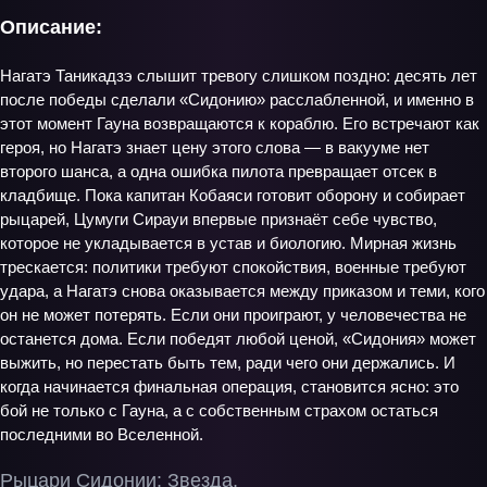
Описание:
Нагатэ Таникадзэ слышит тревогу слишком поздно: десять лет
после победы сделали «Сидонию» расслабленной, и именно в
этот момент Гауна возвращаются к кораблю. Его встречают как
героя, но Нагатэ знает цену этого слова — в вакууме нет
второго шанса, а одна ошибка пилота превращает отсек в
кладбище. Пока капитан Кобаяси готовит оборону и собирает
рыцарей, Цумуги Сирауи впервые признаёт себе чувство,
которое не укладывается в устав и биологию. Мирная жизнь
трескается: политики требуют спокойствия, военные требуют
удара, а Нагатэ снова оказывается между приказом и теми, кого
он не может потерять. Если они проиграют, у человечества не
останется дома. Если победят любой ценой, «Сидония» может
выжить, но перестать быть тем, ради чего они держались. И
когда начинается финальная операция, становится ясно: это
бой не только с Гауна, а с собственным страхом остаться
последними во Вселенной.
Рыцари Сидонии: Звезда,