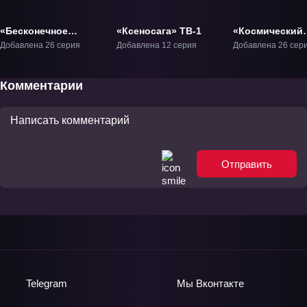
«Бесконечное
«Ксеносага» ТВ-1
«Космический
путешествие
рыцарь Теккам
Добавлена 26 серия
Добавлена 12 серия
Добавлена 26 сер
корабля Ривиас»
ТВ-1
ТВ-1
Комментарии
Отправить
Telegram
Мы
Вконтакте