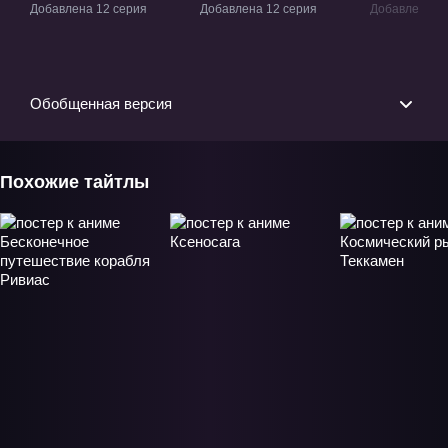
ТВ-1
Битва за девятую
3» Фильм-
Добавлена 12 серия
Добавлена 12 серия
Добавлена 1 
планету» ТВ-2
Обобщенная версия
Похожие тайтлы