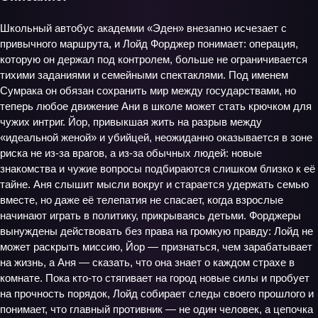
Школьный автобус академии «Эден» внезапно исчезает с
привычного маршрута, и Лойд Форджер понимает: операция,
которую он держал под контролем, больше не ограничивается
тихими заданиями и семейными спектаклями. Под именем
Сумрака он обязан сохранить мир между государствами, но
теперь любое движение Ани в школе может стать крючком для
чужих интриг. Йор, привыкшая жить на разрыв между
«идеальной женой» и убийцей, неожиданно оказывается в зоне
риска не из‑за врагов, а из‑за обычных людей: новые
знакомства и чужие вопросы подбираются слишком близко к её
тайне. Аня слышит мысли вокруг и старается удержать семью
вместе, но даже её телепатия не спасает, когда взрослые
начинают играть в политику, прикрываясь детьми. Форджеры
вынуждены действовать без права на громкую правду: Лойд не
может раскрыть миссию, Йор — признаться, чем зарабатывает
на жизнь, а Аня — сказать, что она знает о каждом страхе в
комнате. Пока кто-то стягивает на город новые силы и пробует
на прочность порядок, Лойд собирает следы своего прошлого и
понимает, что главный противник — не один человек, а цепочка