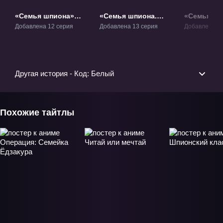
«Семья шпиона»
«Семья шпиона.
«Семья шп
ТВ-1.1
Часть 2» ТВ-1.2
ТВ-2
Добавлена 12 серия
Добавлена 13 серия
Добавлена 12
Другая история - Код: Белый
Похожие тайтлы