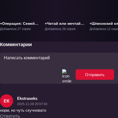
«Операция: Семейка
«Читай или мечтай»
«Шпионский к
Ёдзакура» ТВ-1
ТВ-1
2» ТВ-2
Добавлена 27 серия
Добавлена 26 серия
Добавлена 12 сер
Комментарии
Отправить
Ekstraseks
EK
2025-12-28 20:07:04
норм, но чуть скучновато
Ответить