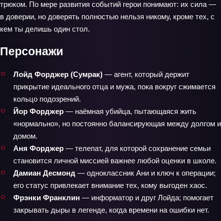
трюком. По мере развития событий герои понимают: их сила —
в доверии, но доверять полностью нельзя никому, кроме тех, с
кем ты делишь один стол.
Персонажи
Лойд Форджер (Сумрак)
— агент, который держит
прикрытие идеального отца и мужа, пока вокруг сжимается
кольцо подозрений.
Йор Форджер
— наёмная убийца, пытающаяся жить
«нормально», но постоянно балансирующая между долгом и
домом.
Аня Форджер
— телепат, для которой сохранение семьи
становится личной миссией важнее любой оценки в школе.
Дамиан Десмонд
— одноклассник Ани и ключ к операции;
его статус привлекает внимание тех, кому выгоден хаос.
Фрэнки Франклин
— информатор и друг Лойда; помогает
закрывать дыры в легенде, когда времени на ошибки нет.