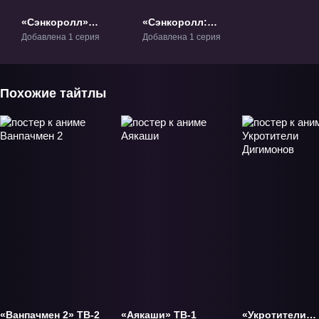
«Сэнкоролл»
«Сэнкоролл:
Фильм-1
Соединение 2»
Добавлена 1 серия
Добавлена 1 серия
Фильм-2
Похожие тайтлы
«Ванпачмен 2» ТВ-2
«Аякаши» ТВ-1
«Укротители