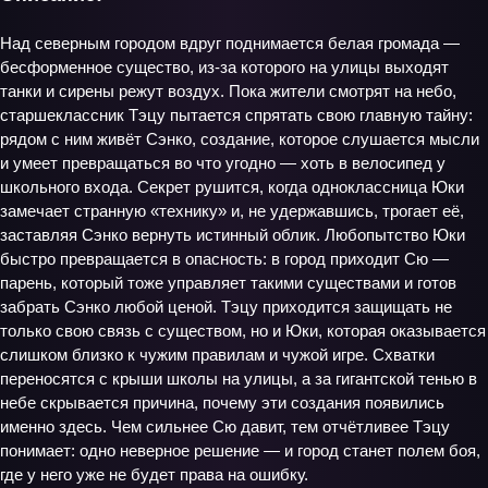
Над северным городом вдруг поднимается белая громада —
бесформенное существо, из-за которого на улицы выходят
танки и сирены режут воздух. Пока жители смотрят на небо,
старшеклассник Тэцу пытается спрятать свою главную тайну:
рядом с ним живёт Сэнко, создание, которое слушается мысли
и умеет превращаться во что угодно — хоть в велосипед у
школьного входа. Секрет рушится, когда одноклассница Юки
замечает странную «технику» и, не удержавшись, трогает её,
заставляя Сэнко вернуть истинный облик. Любопытство Юки
быстро превращается в опасность: в город приходит Сю —
парень, который тоже управляет такими существами и готов
забрать Сэнко любой ценой. Тэцу приходится защищать не
только свою связь с существом, но и Юки, которая оказывается
слишком близко к чужим правилам и чужой игре. Схватки
переносятся с крыши школы на улицы, а за гигантской тенью в
небе скрывается причина, почему эти создания появились
именно здесь. Чем сильнее Сю давит, тем отчётливее Тэцу
понимает: одно неверное решение — и город станет полем боя,
где у него уже не будет права на ошибку.