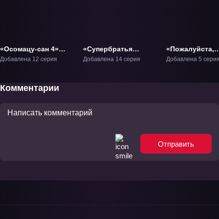
«Осомацу-сан 4»
«Супербратья
«Пожалуйста,
ТВ-4
Сэйсюн» ТВ-1
простите моих
Добавлена 12 серия
Добавлена 14 серия
Добавлена 5 сери
младших брат
ТВ-1
Комментарии
Отправить