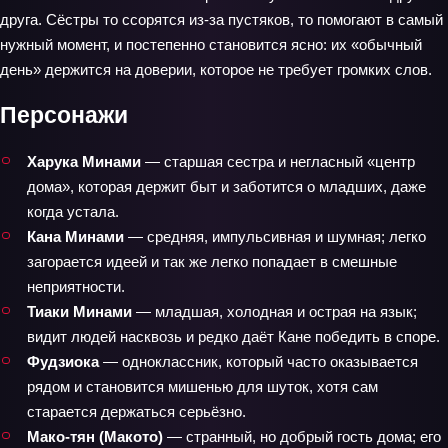
друга. Сёстры то ссорятся из‑за пустяков, то помогают в самый
нужный момент, и постепенно становится ясно: их «обычный
день» держится на доверии, которое не требует громких слов.
Персонажи
Харука Минами
— старшая сестра и негласный «центр
дома», которая держит быт и заботится о младших, даже
когда устала.
Кана Минами
— средняя, импульсивная и шумная; легко
загорается идеей и так же легко попадает в смешные
неприятности.
Тиаки Минами
— младшая, холодная и острая на язык;
видит людей насквозь и редко даёт Кане победить в споре.
Фудзиока
— одноклассник, который часто оказывается
рядом и становится мишенью для шуток, хотя сам
старается держаться серьёзно.
Мако-тян (Макото)
— странный, но добрый гость дома; его