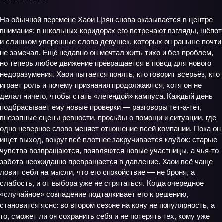
На обычной перемене Хаои Цзян снова оказывается в центре
внимания: в школьных коридорах его встречают взгляды, шёпот
и слишком уверенные слова девушек, которых он раньше почти
не замечал. Ещё недавно он мечтал жить тихо и без проблем,
но теперь любое движение превращается в повод для нового
недоразумения. Хаои пытается понять, кто говорит всерьёз, кто
играет роль и почему признания продолжаются, хотя он не
делал ничего, чтобы стать «легендой» кампуса. Каждый день
подбрасывает ему новые проверки — разговоры тет‑а‑тет,
внезапные сцены ревности, просьбы о помощи и ситуации, где
одно неверное слово меняет отношение всей компании. Пока он
ищет выход, вокруг всё плотнее закручивается клубок: старые
чувства возвращаются, появляются новые участницы, а чья‑то
забота неожиданно превращается в давление. Хаои всё чаще
ловит себя на мысли, что его спокойствие — не броня, а
слабость, и от выбора уже не спрятаться. Когда очередное
«случайное» совпадение подталкивает его к решению,
становится ясно: во втором сезоне на кону не популярность, а
то, сможет ли он сохранить себя и не потерять тех, кому уже