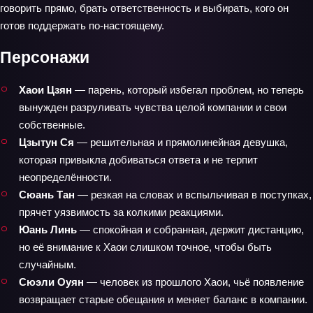
говорить прямо, брать ответственность и выбирать, кого он
готов поддержать по‑настоящему.
Персонажи
Хаои Цзян
— парень, который избегал проблем, но теперь
вынужден разруливать чувства целой компании и свои
собственные.
Цзытун Ся
— решительная и прямолинейная девушка,
которая привыкла добиваться ответа и не терпит
неопределённости.
Сюань Тан
— резкая на словах и вспыльчивая в поступках,
прячет уязвимость за колкими реакциями.
Юань Линь
— спокойная и собранная, держит дистанцию,
но её внимание к Хаои слишком точное, чтобы быть
случайным.
Сюэли Оуян
— человек из прошлого Хаои, чьё появление
возвращает старые обещания и меняет баланс в компании.