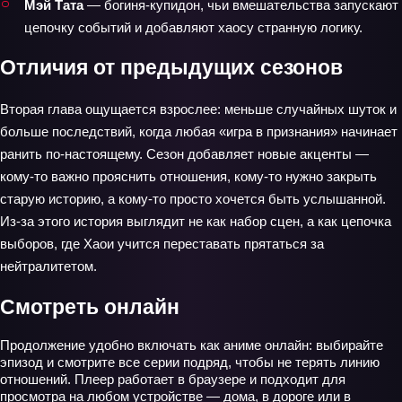
Мэй Тата
— богиня‑купидон, чьи вмешательства запускают
цепочку событий и добавляют хаосу странную логику.
Отличия от предыдущих сезонов
Вторая глава ощущается взрослее: меньше случайных шуток и
больше последствий, когда любая «игра в признания» начинает
ранить по‑настоящему. Сезон добавляет новые акценты —
кому‑то важно прояснить отношения, кому‑то нужно закрыть
старую историю, а кому‑то просто хочется быть услышанной.
Из‑за этого история выглядит не как набор сцен, а как цепочка
выборов, где Хаои учится переставать прятаться за
нейтралитетом.
Смотреть онлайн
Продолжение удобно включать как аниме онлайн: выбирайте
эпизод и смотрите все серии подряд, чтобы не терять линию
отношений. Плеер работает в браузере и подходит для
просмотра на любом устройстве — дома, в дороге или в