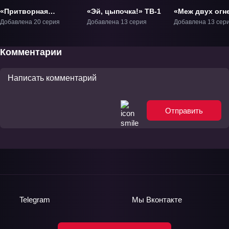
«Притворная
«Эй, цыпочка!» ТВ-1
«Меж двух огне
любовь» ТВ-1
Девушка и под
Добавлена 20 серия
Добавлена 13 серия
Добавлена 13 сер
детства» ТВ-1
Комментарии
Отправить
Telegram
Мы
Вконтакте