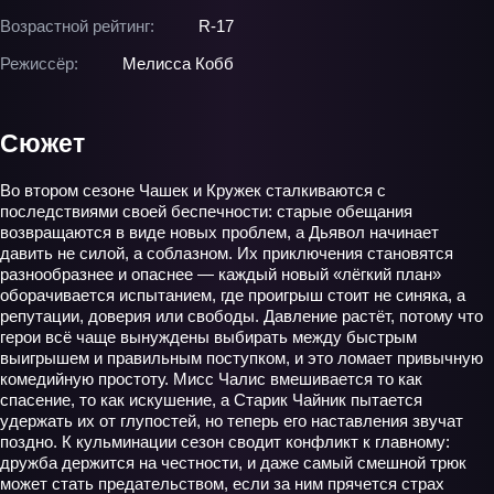
Возрастной рейтинг:
R-17
Режиссёр:
Мелисса Кобб
Сюжет
Во втором сезоне Чашек и Кружек сталкиваются с
последствиями своей беспечности: старые обещания
возвращаются в виде новых проблем, а Дьявол начинает
давить не силой, а соблазном. Их приключения становятся
разнообразнее и опаснее — каждый новый «лёгкий план»
оборачивается испытанием, где проигрыш стоит не синяка, а
репутации, доверия или свободы. Давление растёт, потому что
герои всё чаще вынуждены выбирать между быстрым
выигрышем и правильным поступком, и это ломает привычную
комедийную простоту. Мисс Чалис вмешивается то как
спасение, то как искушение, а Старик Чайник пытается
удержать их от глупостей, но теперь его наставления звучат
поздно. К кульминации сезон сводит конфликт к главному:
дружба держится на честности, и даже самый смешной трюк
может стать предательством, если за ним прячется страх