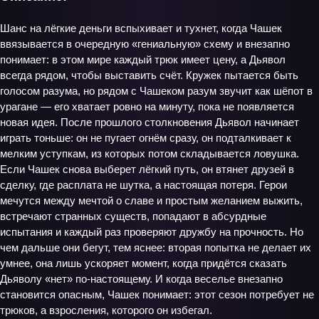
Шанс на лёгкие деньги вспыхивает и тухнет, когда Чашек
ввязывается в очередную «гениальную» схему и внезапно
понимает: в этом мире каждый трюк имеет цену, а Дьявол
всегда рядом, чтобы выставить счёт. Кружек пытается быть
голосом разума, но рядом с Чашеком разум звучит как шёпот в
урагане — его хватает ровно на минуту, пока не появляется
новая идея. После прошлого столкновения Дьявол начинает
играть тоньше: он не пугает огнём сразу, он подталкивает к
мелким уступкам, из которых потом складывается ловушка.
Если Чашек снова выберет лёгкий путь, он втянет друзей в
сделку, где расплата не шутка, а настоящая потеря. Герои
мечутся между мечтой о славе и простым желанием выжить,
встречают странных существ, попадают в абсурдные
испытания и каждый раз проверяют дружбу на прочность. Но
чем дальше они бегут, тем яснее: вторая попытка не делает их
умнее, она лишь ускоряет момент, когда придётся сказать
Дьяволу «нет» по‑настоящему. И когда веселье внезапно
становится опасным, Чашек понимает: этот сезон потребует не
трюков, а взросления, которого он избегал.