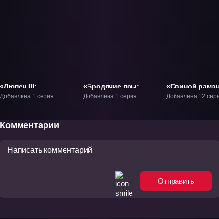
«Люпен III:
«Бродячие псы:
«Свиной рамэн
Бессмертная
Путешествие в
Хакаты» ТВ-1
Добавлена 1 серия
Добавлена 1 серия
Добавлена 12 сер
родословная»
одиночку» ОВА-1
Фильм-5
Комментарии
Отправить