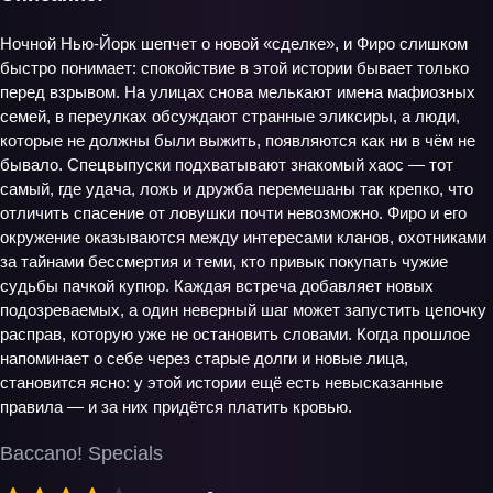
Ночной Нью‑Йорк шепчет о новой «сделке», и Фиро слишком
быстро понимает: спокойствие в этой истории бывает только
перед взрывом. На улицах снова мелькают имена мафиозных
семей, в переулках обсуждают странные эликсиры, а люди,
которые не должны были выжить, появляются как ни в чём не
бывало. Спецвыпуски подхватывают знакомый хаос — тот
самый, где удача, ложь и дружба перемешаны так крепко, что
отличить спасение от ловушки почти невозможно. Фиро и его
окружение оказываются между интересами кланов, охотниками
за тайнами бессмертия и теми, кто привык покупать чужие
судьбы пачкой купюр. Каждая встреча добавляет новых
подозреваемых, а один неверный шаг может запустить цепочку
расправ, которую уже не остановить словами. Когда прошлое
напоминает о себе через старые долги и новые лица,
становится ясно: у этой истории ещё есть невысказанные
правила — и за них придётся платить кровью.
Baccano! Specials