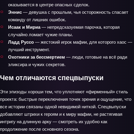
оказывается в центре опасных сделок.
Эннис
— девушка с прошлым, чья осторожность спасает
команду от лишних ошибок.
Исаак и Мириа
— непредсказуемая парочка, которая
случайно ломает чужие планы.
Ладд Руссо
— жестокий игрок мафии, для которого хаос —
лучший инструмент.
Охотники за бессмертием
— люди, готовые на всё ради
эликсира и чужих секретов.
Чем отличаются спецвыпуски
Эти эпизоды хороши тем, что уплотняют «фирменный» стиль
проекта: быстрые переключения точек зрения и ощущение, что
все истории связаны одной невидимой ниткой. Спецвыпуски
добавляют штрихи к героям и к миру мафии, не растягивая
интригу на длинную арку — смотреть их удобно как
продолжение после основного сезона.