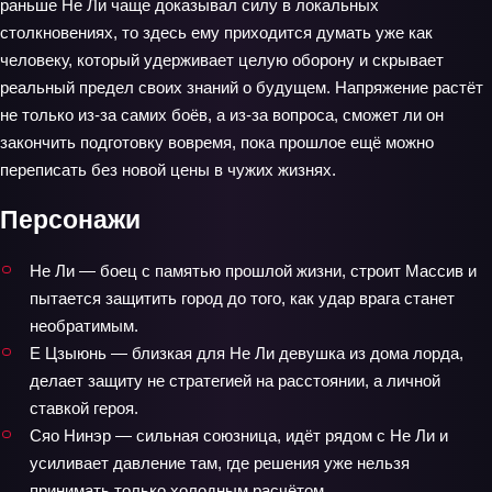
раньше Не Ли чаще доказывал силу в локальных
столкновениях, то здесь ему приходится думать уже как
человеку, который удерживает целую оборону и скрывает
реальный предел своих знаний о будущем. Напряжение растёт
не только из-за самих боёв, а из-за вопроса, сможет ли он
закончить подготовку вовремя, пока прошлое ещё можно
переписать без новой цены в чужих жизнях.
Персонажи
Не Ли — боец с памятью прошлой жизни, строит Массив и
пытается защитить город до того, как удар врага станет
необратимым.
Е Цзыюнь — близкая для Не Ли девушка из дома лорда,
делает защиту не стратегией на расстоянии, а личной
ставкой героя.
Сяо Нинэр — сильная союзница, идёт рядом с Не Ли и
усиливает давление там, где решения уже нельзя
принимать только холодным расчётом.