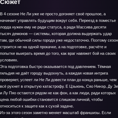
Сюжет
В 4 сезоне Не Ли уже не просто догоняет своё прошлое, а
начинает управлять будущим вокруг себя. Переезд в поместье
лорда нужен ему не ради статуса, а ради Массива десяти
тысяч демонов — системы, которая должна выдержать удар
там, где обычной силы города уже недостаточно. Поэтому сезон
строится не на одной прокачке, а на подготовке, расчёте и
попытке выиграть время до того, как враг навяжет бой на своих
условиях.
Эта подготовка быстро оказывается под давлением. Тёмная
гильдия не даёт городу выдохнуть, а каждая новая интрига
проверяет, успеет ли Не Ли довести план до конца раньше, чем
всё рухнет в открытую катастрофу. Е Цзыюнь, Сяо Нинэр, Ду Зе
и Лу Пяо остаются рядом не как фон, а как люди, ради которых
цена любой ошибки становится слишком личной, чтобы
относиться к защите как к сухой задаче.
Из-за этого сезон заметно меняет масштаб франшизы. Если