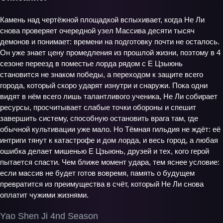
Камень над чертёжной площадкой вспыхивает, когда Не Ли
снова проверяет очередной узел Массива десяти тысяч
демонов и понимает: времени на подготовку почти не осталось.
Он уже знает цену промедления из прошлой жизни, поэтому в 4
сезоне переезд в поместье лорда рядом с Е Цзыюнь
становится не знаком победы, а переходом к защите всего
города, который скоро ударят изнутри и снаружи. Пока одни
видят в нём всего лишь талантливого ученика, Не Ли собирает
ресурсы, просчитывает слабые точки обороны и спешит
завершить систему, способную остановить врага там, где
обычной культивации уже мало. Но Тёмная гильдия не ждёт: её
интриги тянут к катастрофе и дом лорда, и весь город, а любая
ошибка делает мишенью Е Цзыюнь, друзей и тех, кого герой
пытается спасти. Чем ближе момент удара, тем яснее условие:
если массив не будет готов вовремя, память о будущем
превратится из преимущества в счёт, который Не Ли снова
оплатит чужими жизнями.
Yao Shen Ji 4nd Season