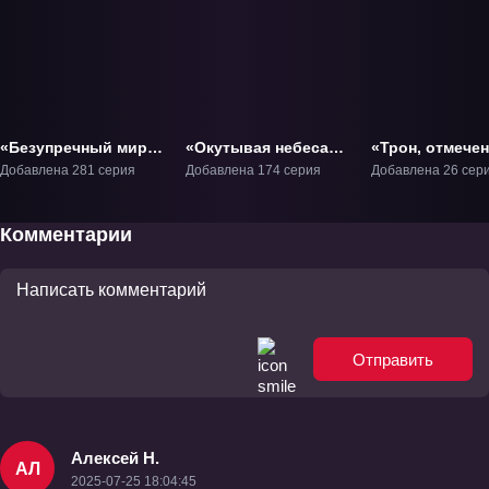
«Безупречный мир»
«Окутывая небеса»
«Трон, отмече
ТВ-1
ТВ-1
Богом» ТВ-1
Добавлена 281 серия
Добавлена 174 серия
Добавлена 26 сер
Комментарии
Отправить
Алексей Н.
АЛ
2025-07-25 18:04:45