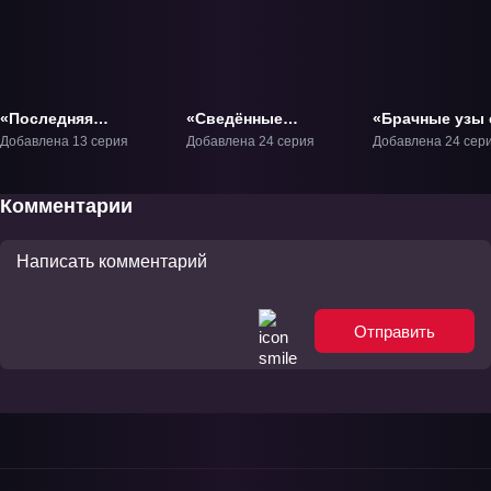
«Последняя
«Сведённые
«Брачные узы 
попытка» ТВ-1
кукушкой» ТВ-1
семьёй Амага
Добавлена 13 серия
Добавлена 24 серия
Добавлена 24 сер
ТВ-1
Комментарии
Отправить