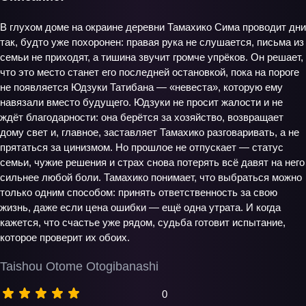
В глухом доме на окраине деревни Тамахико Сима проводит дни
так, будто уже похоронен: правая рука не слушается, письма из
семьи не приходят, а тишина звучит громче упрёков. Он решает,
что это место станет его последней остановкой, пока на пороге
не появляется Юдзуки Татибана — «невеста», которую ему
навязали вместо будущего. Юдзуки не просит жалости и не
ждёт благодарности: она берётся за хозяйство, возвращает
дому свет и, главное, заставляет Тамахико разговаривать, а не
прятаться за цинизмом. Но прошлое не отпускает — статус
семьи, чужие решения и страх снова потерять всё давят на него
сильнее любой боли. Тамахико понимает, что выбраться можно
только одним способом: принять ответственность за свою
жизнь, даже если цена ошибки — ещё одна утрата. И когда
кажется, что счастье уже рядом, судьба готовит испытание,
которое проверит их обоих.
Taishou Otome Otogibanashi
0