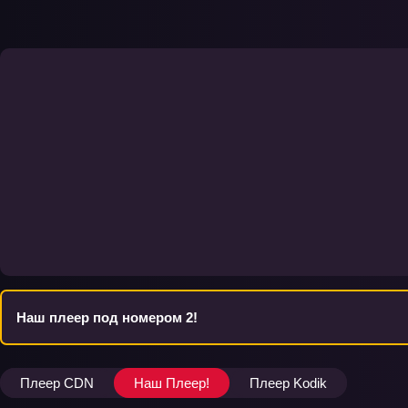
Наш плеер под номером 2!
Плеер CDN
Наш Плеер!
Плеер Kodik