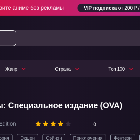
рите аниме без рекламы
VIP подписка
от 200 ₽ 
Жанр
Страна
Топ 100
: Специальное издание (OVA)
Edition
0
ория
Экшен
Сэйнэн
Приключения
Фентези