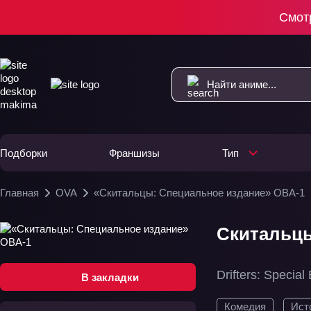
Смот
Подборки
Франшизы
Тип
Главная
OVA
«Скитальцы: Специальное издание» ОВА-1
Скитальцы
Drifters: Special 
В закладки
Комедия
Ист