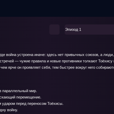
Эпизод 1
 где война устроена иначе: здесь нет привычных союзов, а люд
 встречей — чужие правила и новые противники толкают Тоёхису
м ярче он проявляет себя, тем быстрее вокруг него собираются
в параллельный мир.
ускающий перемещение.
м ударом перед переносом Тоёхисы.
дну войну.