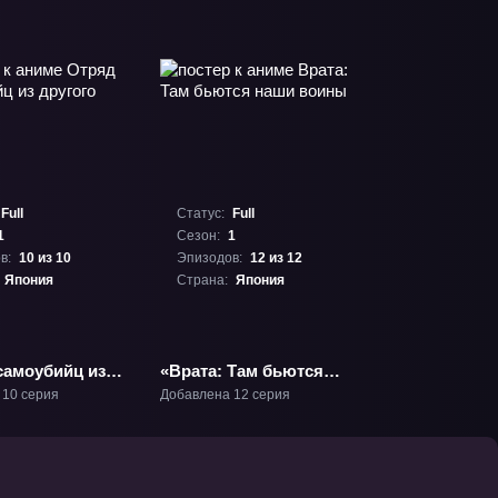
Full
Статус:
Full
1
Сезон:
1
в:
10 из 10
Эпизодов:
12 из 12
Япония
Страна:
Япония
самоубийц из
«Врата: Там бьются
мира» ТВ-1
наши воины» ТВ-1
 10 серия
Добавлена 12 серия