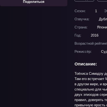
Поделиться
Сезон:
1
Э
Озвучка:
Дубл
Страна:
Япон
Год:
2016
Возрастной рейтинг
Режиссёр:
Суд
Описание:
Тоёхиса Симадзу де
Там его встречает 
в другом мире, и в
специально для чье
двух эпизодов сери
правил, доверять т
привычную ярость с