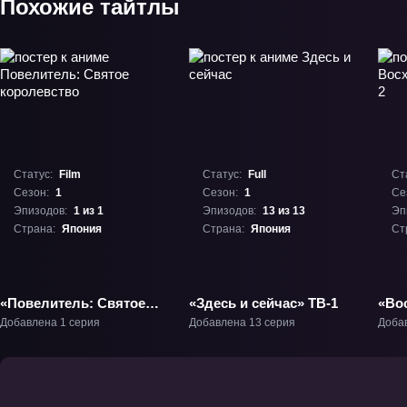
Похожие тайтлы
Статус:
Film
Статус:
Full
Ст
Сезон:
1
Сезон:
1
Се
Эпизодов:
1 из 1
Эпизодов:
13 из 13
Эп
Страна:
Япония
Страна:
Япония
Ст
«Повелитель: Святое
«Здесь и сейчас» ТВ-1
«Во
королевство» Фильм-1
щита
Добавлена 1 серия
Добавлена 13 серия
Доба