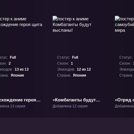
атус:
Full
Статус:
Full
Статус:
зон:
2
Сезон:
1
Сезон:
изодов:
13 из 13
Эпизодов:
12 из 12
Эпизодо
рана:
Япония
Страна:
Япония
Страна:
схождение героя
«Комбатанты будут
«Отряд 
 2» ТВ-2
высланы!» ТВ-1
другого 
влена 13 серия
Добавлена 12 серия
Добавлена