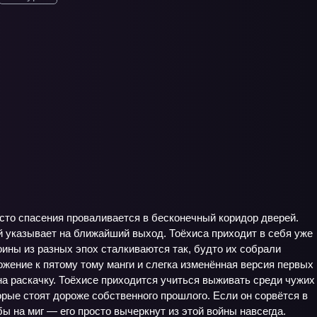
есто спасения проваливается в бесконечный коридор дверей.
й указывает на ближайший выход. Тоёхиса приходит в себя уже
 воины из разных эпох сталкиваются так, будто их собрали
ожение к пятому тому манги и слегка изменённая версия первых
 на раскачку. Тоёхисе приходится учиться выживать среди чужих
орые стоят дороже собственного прошлого. Если он сорвётся в
ы на миг — его просто вычеркнут из этой войны навсегда.