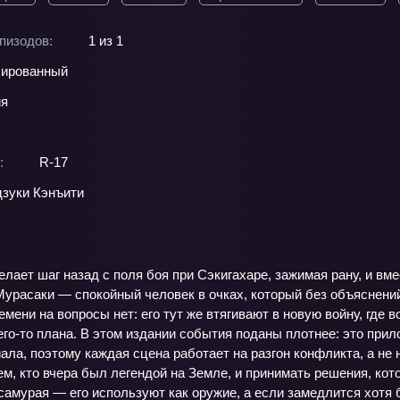
пизодов:
1 из 1
ированный
ия
:
R-17
зуки Кэнъити
лает шаг назад с поля боя при Сэкигахаре, зажимая рану, и вм
Мурасаки — спокойный человек в очках, который без объяснени
ремени на вопросы нет: его тут же втягивают в новую войну, где
го‑то плана. В этом издании события поданы плотнее: это прил
ала, поэтому каждая сцена работает на разгон конфликта, а не
ем, кто вчера был легендой на Земле, и принимать решения, кот
амурая — его используют как оружие, а если замедлится хотя б