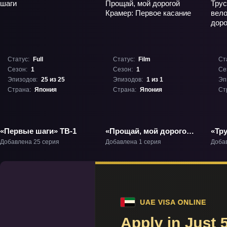
Статус:
Full
Статус:
Film
Ст
Сезон:
1
Сезон:
1
Се
Эпизодов:
25 из 25
Эпизодов:
1 из 1
Эп
Страна:
Япония
Страна:
Япония
Ст
«Первые шаги» ТВ-1
«Прощай, мой дорогой
«Тр
Крамер: Первое
вел
Добавлена 25 серия
Добавлена 1 серия
Доба
касание» Фильм-1
Бол