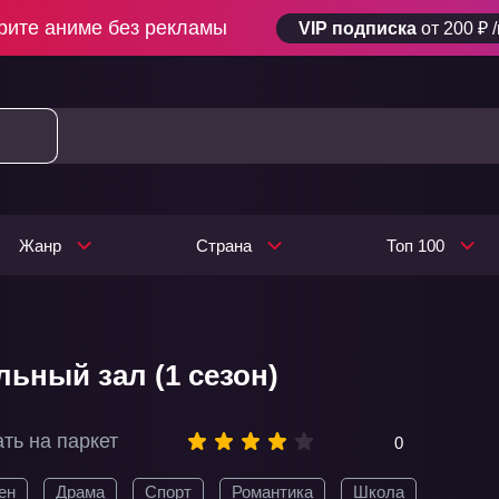
рите аниме без рекламы
VIP подписка
от 200 ₽ 
Жанр
Страна
Топ 100
льный зал (1 сезон)
ть на паркет
0
ен
Драма
Спорт
Романтика
Школа