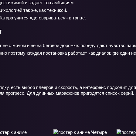
достижимой и задаёт тон амбициям.
хологией так же, как техникой.
атара учится «договариваться» в танце.
т
 не с мячом и не на беговой дорожке: победу дают чувство пар
менно поэтому каждая постановка работает как диалог, где один
рядку, есть выбор плееров и скорость, а интерфейс подходит д
еряя прогресс. Для длинных марафонов пригодятся список сери