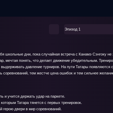
Эпизод 1
я школьные дни, пока случайная встреча с Канамэ Сэнгоку не з
р, мечтая понять, что делает движение убедительным. Трениро
 выдерживать давление турниров. На пути Татары появляются с
ь соревнований, тем жестче цена ошибок и тем сильнее желание
ь и учится держать удар на паркете.
 которым Татара тянется с первых тренировок.
 герою двери в мир соревнований.