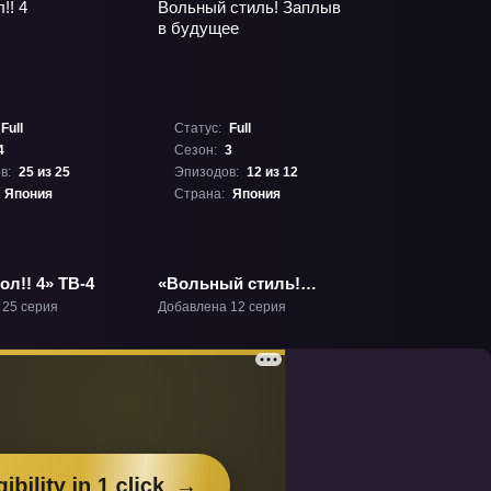
Full
Статус:
Full
4
Сезон:
3
в:
25 из 25
Эпизодов:
12 из 12
Япония
Страна:
Япония
л!! 4» ТВ-4
«Вольный стиль!
Заплыв в будущее»
 25 серия
Добавлена 12 серия
ТВ-3