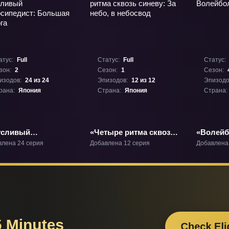
атус:
Full
Статус:
Full
Статус:
зон:
2
Сезон:
1
Сезон:
изодов:
24 из 24
Эпизодов:
12 из 12
Эпизодо
рана:
Япония
Страна:
Япония
Страна:
усливый
«Четыре ритма сквозь
«Волейбо
осипедист:
синеву: За небо, в
влена 24 серия
Добавлена 12 серия
Добавлена
ьшая дорога» ТВ-2
небосвод» ТВ-1