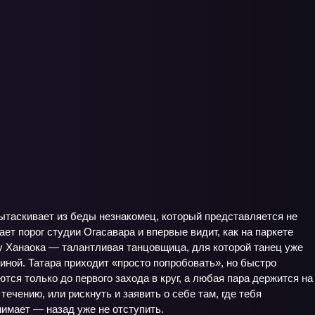
ытаскивает из беды незнакомец, который представляется не
ает порог студии Огасавара и впервые видит, как на паркете
у Ханаока — талантливая танцовщица, для которой танец уже
ной. Татара приходит «просто попробовать», но быстро
тся только до первого захода в круг, а любая пара держится на
течению, или рискнуть и заявить о себе там, где тебя
нимает — назад уже не отступить.