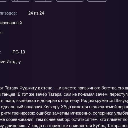
пизодов:
24 из 24
ированный
ия
:
PG-13
ми Итадзу
т Татару Фуджиту к стене — и вместо привычного бегства его в
 танцев. В тот же вечер Татара, сам не понимая зачем, переступ
ть шага, выдержка и доверие к партнёру. Рядом кружится Шизук
ё идеальный напарник Киёхару Хёдо кажется недосягаемой верши
 ритм тренировок: ошибки заметны мгновенно, соперники улыбаю
же соревнования, тем яснее выбор: остаться тем, кто плывёт по 
у движению. И когда на горизонте появляется Кубок, Татара по