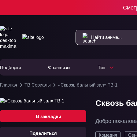
Смот
Подборки
Франшизы
Тип
Главная
ТВ Сериалы
«Сквозь бальный зал» ТВ-1
Сквозь ба
В закладки
Добро пожалова
Поделиться
Комедия
Сен