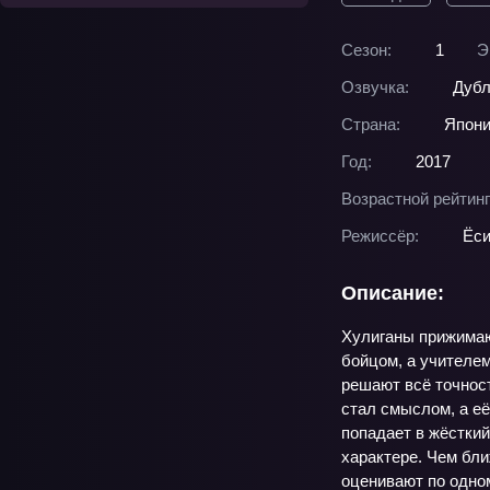
Сезон:
1
Э
Озвучка:
Дубл
Страна:
Япон
Год:
2017
Возрастной рейтинг
Режиссёр:
Ёси
Описание:
Хулиганы прижимаю
бойцом, а учителем
решают всё точнос
стал смыслом, а е
попадает в жёсткий
характере. Чем бли
оценивают по одном