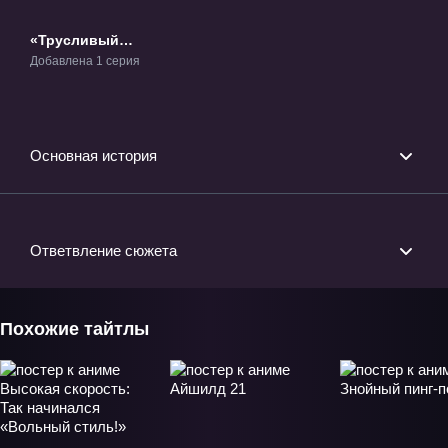
«Трусливый
велосипедист:
Добавлена 1 серия
Специальная
поездка» ОВА-1
Основная история
Ответвление сюжета
Похожие тайтлы