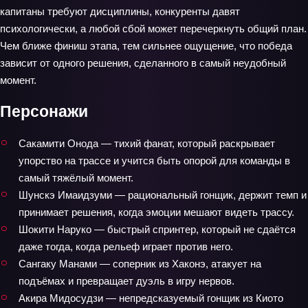
капитаны требуют дисциплины, конкуренты давят
психологически, а любой сбой может перечеркнуть общий план.
Чем ближе финиш этапа, тем сильнее ощущение, что победа
зависит от одного решения, сделанного в самый неудобный
момент.
Персонажи
Сакамити Онода — тихий фанат, который раскрывает
упорство на трассе и учится быть опорой для команды в
самый тяжёлый момент.
Шунскэ Имаидзуми — рациональный гонщик, держит темп и
принимает решения, когда эмоции мешают видеть трассу.
Шокити Наруко — быстрый спринтер, который не сдаётся
даже тогда, когда рельеф играет против него.
Сангаку Манами — соперник из Хаконэ, атакует на
подъёмах и превращает дуэль в игру нервов.
Акира Мидосудзи — непредсказуемый гонщик из Киото