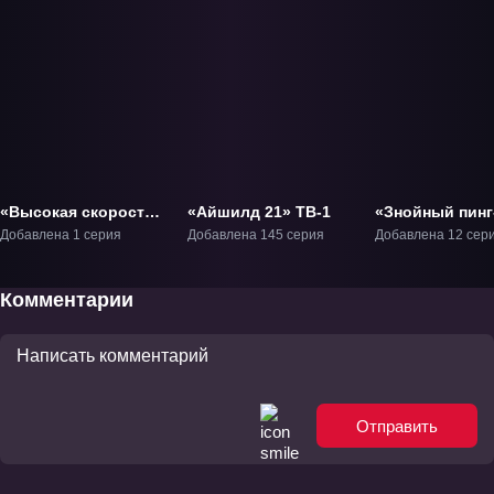
«Высокая скорость:
«Айшилд 21» ТВ-1
«Знойный пинг
Так начинался
понг» ТВ-1
Добавлена 1 серия
Добавлена 145 серия
Добавлена 12 сер
«Вольный стиль!»»
Фильм-1
Комментарии
Отправить