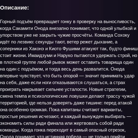
Описание:
Горный подъём превращает гонку в проверку на выносливость,
когда Сакамити Онода внезапно понимает, что одной улыбкой и
упорством уже не закрыть чужие просчёты. Команда Сохоку
идёт по лезвию: секунды тают, ветер режет дыхание, а
соперники из Хаконэ и Киото Фушими атакуют так, будто финиш
стоит жизни. Имаидзуми и Наруко пытаются удержать строй, но
в плотной группе любой рывок может оставить товарища один
на один с подъёмом, и тогда весь день развалится. Онода
впервые чувствует, что быть опорой — значит принимать удар
на себя, даже если ноги отказываются слушаться, а страх
проиграть накрывает сильнее усталости. Новые стратегии,
смена темпа и психологические ловушки делают трассу чужой
территорией, где нельзя доверять даже тишине: перед атакой
она особенно громкая. Пока капитаны считают варианты,
простые решения исчезают, и каждый вынужден выбирать —
экономить силы ради финала или жертвовать собой ради
команды. Когда гонка переходит в самый опасный отрезок,
Онода понимает, что истинная победа — не только прийти