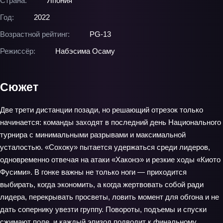
Страна:
Япония
Год:
2022
Возрастной рейтинг:
PG-13
Режиссёр:
Набэсима Осаму
Сюжет
Две трети дистанции позади, но решающий отрезок только
начинается: команды заходят в последний день Национального
турнира с минимальными разрывами и максимальной
усталостью. «Сохоку» пытается удержаться среди лидеров,
одновременно отвечая на атаки «Хаконэ» и резкие ходы «Киото
Фусими». В гонке важны не только ноги — приходится
выбирать, когда экономить, а когда жертвовать собой ради
лидера, перекрывать просветы, ловить момент для обгона и не
дать сопернику увезти группу. Повороты, подъемы и спуски
сжимают поле, и каждый эпизод подводит к финальному