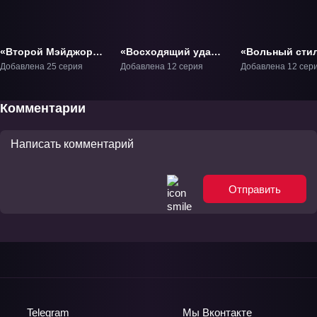
«Второй Мэйджор
«Восходящий удар»
«Вольный сти
2» ТВ-2
ТВ-1
ТВ-1
Добавлена 25 серия
Добавлена 12 серия
Добавлена 12 сер
Комментарии
Отправить
Telegram
Мы
Вконтакте