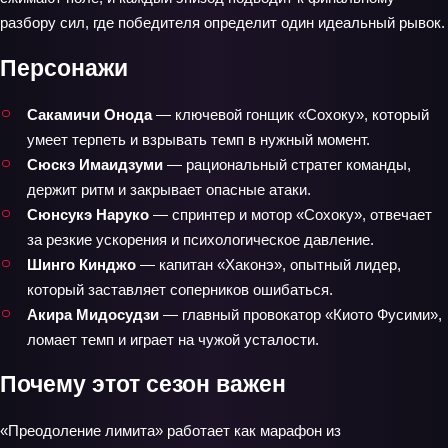
разбору сил, где победителя определит один идеальный рывок.
Персонажи
Сакамичи Онода
— ключевой гонщик «Сохоку», который
умеет терпеть и взрывать темп в нужный момент.
Сюскэ Имаидзуми
— рациональный стратег команды,
держит ритм и закрывает опасные атаки.
Сюнсукэ Наруко
— спринтер и мотор «Сохоку», отвечает
за резкие ускорения и психологическое давление.
Шинго Кинджо
— капитан «Хаконэ», опытный лидер,
который заставляет соперников ошибаться.
Акира Мидосудзи
— главный провокатор «Киото Фусими»,
ломает темп и играет на чужой усталости.
Почему этот сезон важен
«Преодоление лимита» работает как марафон из