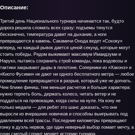
Описание:
Третий день Национального турнира начинается так, будто
дорога решила сломать всех сразу: подъемы тянутся
бесконечно, температура давит на дыхание, а ноги
превращаются в камень. Сакамичи Онода ведет «Сохоку»
вперед, но каждый рывок дается ценой секунд, которые могут
стоить победы. Рядом выжимают максимум Имаидзуми и
Наруко, пытаясь сохранить строй команды, пока водовозы и
тактики закрывают дыры в пелотоне. Соперники из «Хаконэ» и
«Киото Фусими» не дают ни одного бесплатного метра — любое
промедление превращается в разрыв, который уже не догнать.
Чем ближе финиш, тем меньше расчетов и больше характера:
нужно терпеть боль, держать колесо, читать ветер и не
поддаться на провокации, когда силы на нуле. На кону не
только медали — для ребят это шанс доказать, что они
выросли из вчерашних новичков и способны выигрывать под
давлением всей трассы. Последние километры превращают
гонку в дуэль нервов, где один неверный выбор ломает мечту, а
один смелый спринт меняет историю турнира.