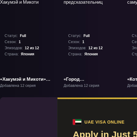
Статус:
Full
Статус:
Full
Ст
Сезон:
1
Сезон:
1
Се
Эпизодов:
12 из 12
Эпизодов:
12 из 12
Эп
Страна:
Япония
Страна:
Япония
Ст
«Хакумэй и Микоти»
«Город
«Ко
ТВ-1
предсказательниц»
Добавлена 12 серия
Добавлена 12 серия
Доба
ТВ-1