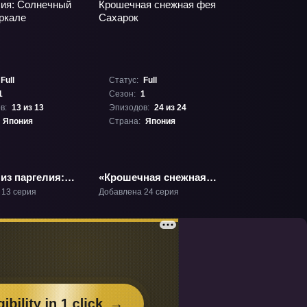
Full
Статус:
Full
1
Сезон:
1
в:
13 из 13
Эпизодов:
24 из 24
Япония
Страна:
Япония
из паргелия:
«Крошечная снежная
ый свет в
фея Сахарок» ТВ-1
 13 серия
Добавлена 24 серия
 ТВ-1