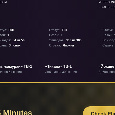
атус:
Full
Статус:
Full
Статус:
зон:
1
Сезон:
1
Сезон:
изодов:
54 из 54
Эпизодов:
303 из 303
Эпизодо
рана:
Япония
Страна:
Япония
Страна:
ты-самураи» ТВ-1
«Тикава» ТВ-1
«Йохане 
Солнечн
влена 54 серия
Добавлена 303 серия
Добавлена
зеркале»