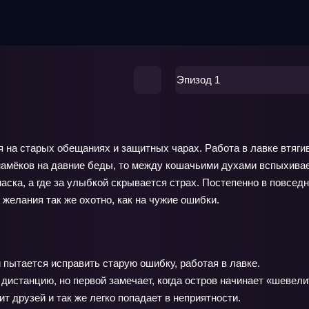
Эпизод 1
я на старых обещаниях и защитных чарах. Работа в лавке втягив
намёков на давние беды, то между кошачьими духами вспыхивает
маска, а где за улыбкой скрывается страх. Постепенно в повсе
е желания так же охотно, как на чужие ошибки.
 пытается исправить старую ошибку, работая в лавке.
истанцию, но первой замечает, когда остров начинает «шевели
 друзей и так же легко попадает в неприятности.