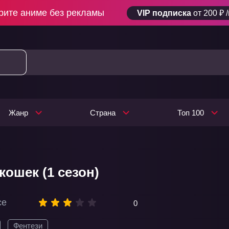
рите аниме без рекламы
VIP подписка
от 200 ₽ 
Жанр
Страна
Топ 100
кошек (1 сезон)
ce
0
Фентези