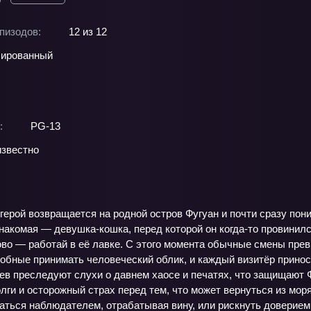
пизодов:
12 из 12
ированный
:
PG-13
звестно
герой возвращается на родной остров Фугуан и почти сразу поним
накомая — девушка-кошка, перед которой он когда-то провинился
ово — работай в её лавке. С этого момента обычные смены прев
обные принимать человеческий облик, и каждый визитёр приноси
ев преследуют слухи о давнем хаосе и печатях, что защищают 
лги и осторожный страх перед тем, что может вернуться из моря
аться наблюдателем, отрабатывая вину, или рискнуть доверием 