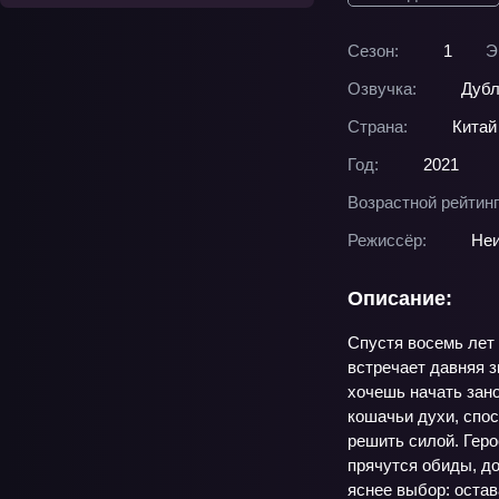
Сезон:
1
Э
Озвучка:
Дубл
Страна:
Китай
Год:
2021
Возрастной рейтинг
Режиссёр:
Неи
Описание:
Спустя восемь лет 
встречает давняя з
хочешь начать зан
кошачьи духи, спос
решить силой. Геро
прячутся обиды, до
яснее выбор: остав