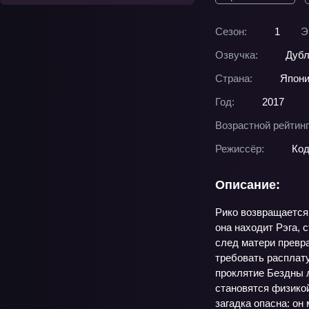
Сезон:
1
Э
Озвучка:
Дубл
Страна:
Япон
Год:
2017
Возрастной рейтинг
Режиссёр:
Ко
Описание:
Рико возвращается 
она находит Рэга, 
след матери превр
требовать расплату
проклятие Бездны л
становятся физикой
загадка опасна: он