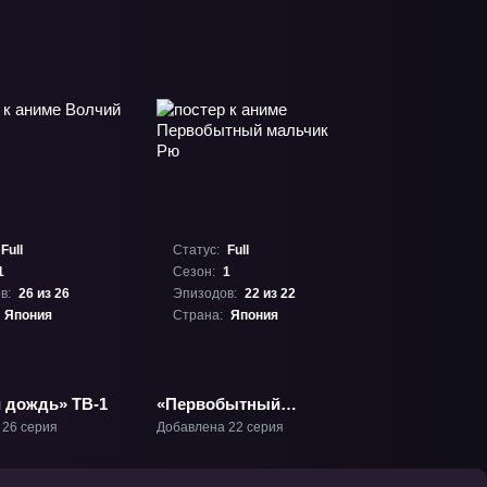
Full
Статус:
Full
1
Сезон:
1
в:
26 из 26
Эпизодов:
22 из 22
Япония
Страна:
Япония
 дождь» ТВ-1
«Первобытный
мальчик Рю» ТВ-1
 26 серия
Добавлена 22 серия