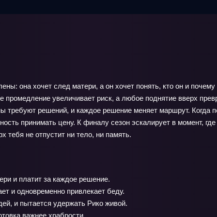
ены: она хочет след матери, а он хочет понять, кто он и почем
ое промедление увеличивает риск, а любое поднятие вверх пре
мы требуют решений, и каждое решение меняет маршрут. Когда п
ность принимать цену. К финалу сезон эскалирует в момент, гд
х тебя не отпустит ни тело, ни память.
ери и платит за каждое решение.
ает и одновременно привлекает беду.
дей, и пытается удержать Рико живой.
отовка важнее храбрости.