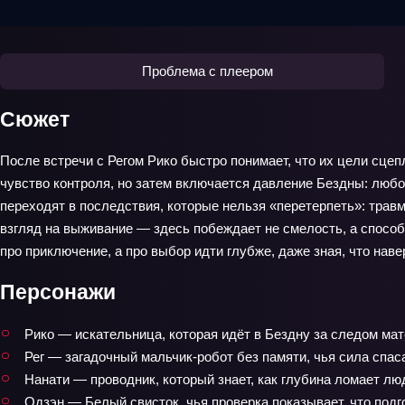
Проблема с плеером
Сюжет
После встречи с Регом Рико быстро понимает, что их цели сцепл
чувство контроля, но затем включается давление Бездны: люб
переходят в последствия, которые нельзя «перетерпеть»: трав
взгляд на выживание — здесь побеждает не смелость, а способ
про приключение, а про выбор идти глубже, даже зная, что навер
Персонажи
Рико — искательница, которая идёт в Бездну за следом мат
Рег — загадочный мальчик‑робот без памяти, чья сила спас
Нанати — проводник, который знает, как глубина ломает лю
Одзэн — Белый свисток, чья проверка показывает, что подг