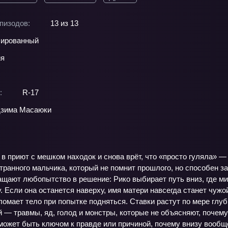
пизодов:
13 из 13
ированный
ия
:
R-17
дзима Масаюки
в приют с мешком находок и снова врёт, что «просто гуляла» — 
странного мальчика, который не помнит прошлого, но способен з
ащают любопытство в решение: Рико выбирает путь вниз, где м
. Если она останется наверху, имя матери навсегда станет чужой
омает тело при попытке подняться. Ставки растут по мере глуб
 — травмы, яд, голод и монстры, которые не объясняют, почему
 может быть ключом к правде или причиной, почему внизу вообщ