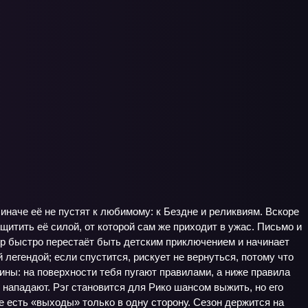
иначе её не пустят к любимому: к Бездне и реликвиям. Вскоре
ащитить её силой, от которой сам же приходит в ужас. Письмо и
ир быстро перестаёт быть детским приключением и начинает
 легендой; если спустится, рискует не вернуться, потому что
ины: на поверхности тебя пугают правилами, а ниже правила
 нападают. Рэг становится для Рико шансом выжить, но его
е есть «выходы» только в одну сторону. Сезон держится на