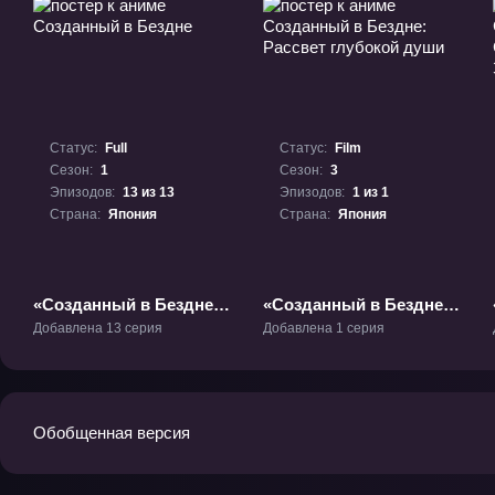
Статус:
Full
Статус:
Film
Сезон:
1
Сезон:
3
Эпизодов:
13 из 13
Эпизодов:
1 из 1
Страна:
Япония
Страна:
Япония
«Созданный в Бездне»
«Созданный в Бездне:
ТВ-1
Рассвет глубокой
Добавлена 13 серия
Добавлена 1 серия
души» Фильм-3
Обобщенная версия