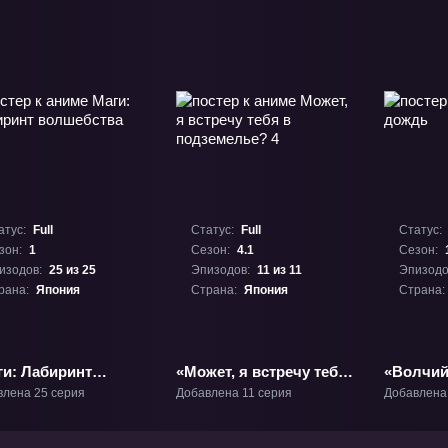
атус:
Full
Статус:
Full
Статус:
зон:
1
Сезон:
4.1
Сезон:
изодов:
25 из 25
Эпизодов:
11 из 11
Эпизодо
рана:
Япония
Страна:
Япония
Страна:
ги: Лабиринт
«Может, я встречу тебя
«Волчий
шебства» ТВ-1
в подземелье? 4»
влена 25 серия
Добавлена 11 серия
Добавлена
ТВ-4.1