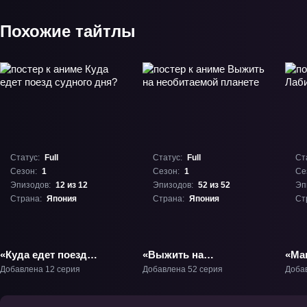
Похожие тайтлы
Статус:
Full
Статус:
Full
Ст
Сезон:
1
Сезон:
1
Се
Эпизодов:
12 из 12
Эпизодов:
52 из 52
Эп
Страна:
Япония
Страна:
Япония
Ст
«Куда едет поезд
«Выжить на
«Ма
судного дня?» ТВ-1
необитаемой планете»
вол
Добавлена 12 серия
Добавлена 52 серия
Доба
ТВ-1