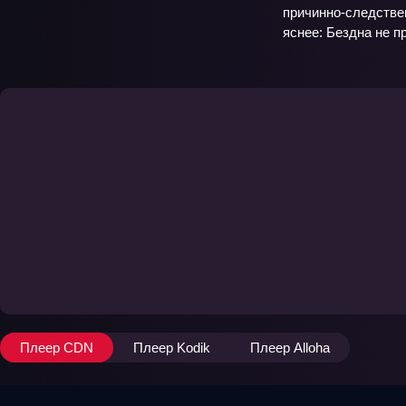
причинно‑следствен
яснее: Бездна не п
Плеер CDN
Плеер Kodik
Плеер Alloha