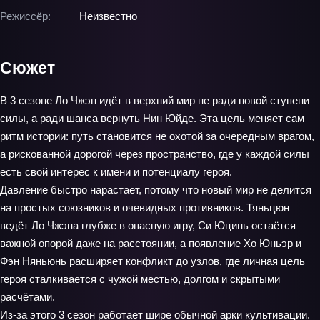
Режиссёр:
Неизвестно
Сюжет
В 3 сезоне Ло Чжэн идёт в верхний мир не ради новой ступени
силы, а ради шанса вернуть Нин Юйде. Эта цель меняет сам
ритм истории: путь становится не охотой за очередным врагом,
а рискованной дорогой через пространство, где у каждой силы
есть свой интерес к имени и потенциалу героя.
Давление быстро нарастает, потому что новый мир не делится
на простых союзников и очевидных противников. Тяньцюн
ведёт Ло Чжэна глубже в опасную игру, Си Юцинь остаётся
важной опорой даже на расстоянии, а появление Хо Юньэр и
Фэн Няньюнь расширяет конфликт до узлов, где личная цель
героя сталкивается с чужой местью, долгом и скрытыми
расчётами.
Из-за этого 3 сезон работает шире обычной арки культивации.