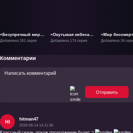
«Безупречный мир»
«Окутывая небеса»
«Мир бессмер
ТВ-1
ТВ-1
ТВ-1
Добавлена 281 серия
Добавлена 174 серия
Добавлена 26 сер
Комментарии
Отправить
hitman47
HI
2026-06-14 14:11:38
Классный сезон. похож продолжение будет :)