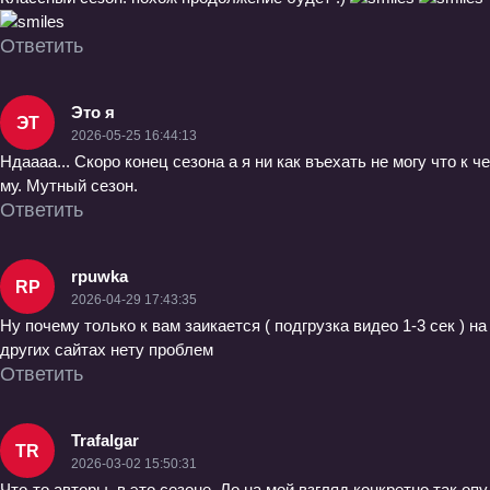
Ответить
Это я
ЭТ
2026-05-25 16:44:13
Ндаааа... Скоро конец сезона а я ни как въехать не могу что к че
му. Мутный сезон.
Ответить
rpuwka
RP
2026-04-29 17:43:35
Ну почему только к вам заикается ( подгрузка видео 1-3 сек ) на
других сайтах нету проблем
Ответить
Trafalgar
TR
2026-03-02 15:50:31
Что-то авторы, в это сезоне, Ло на мой взгляд конкретно так опу