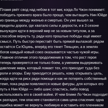
Пламя рвёт свод над небом в тот миг, когда Ло Чжэн понимает:
победить прежнего врага было проще, чем вытащить Нин Юйде
из границы между жизнью и смертью. Он уже вышел за
пределы дороги, где хватало силы и дерзости, и в 3 сезоне
вынужден идти в верхний мир не за новым титулом, а за
способом вернуть ту, ради кого прошлые победы ещё имеют
смысл. Путь быстро перестаёт быть прямой вылазкой: рядом
остаётся Си Юцинь, вперёд его тянет Тяньцюн, а в землях
богов каждый новый союз оказывается частью чужой игры.
Главное отличие этого продолжения в том, что рост героя
теперь проверяется не только боем, а умением выдерживать
давление мира, который ломает тех, кто приходит туда без
роли и опоры. Ему приходится решать, кому открывать цель,
когда идти на риск ради помощи и как не потерять собственный
темп, пока рядом появляются новые фигуры, для которых его
путь к Нин Юйде — либо шанс спастись, либо повод
использовать его в своей войне. И чем ближе Ло Чжэн подходит
к разгадке, тем опаснее становится сама цена спасения: одна
ошибка может не вернуть любимую и оставить его пленником