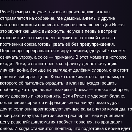
Риас Гремори получает вызов в преисподнюю, и клан
отправляется на собрание, где демоны, ангелы и другие
пантеоны должны подписать мирное соглашение. Для Иссэя
это звучит как шанс выдохнуть, но уже в первые встречи
становится ясно: мир здесь держится на тонкой нитке, а
противники союза готовы рвать её без предупреждения.
Переговоры превращаются в игру влияния, где улыбка может
означать угрозу, а союз — приманку. В этот момент в историю
входит Локи, и его интерес к конфликту делает ситуацию
личной: война больше не выглядит далёким словом, она стоит
рядом и выбирает цель. Конэко сталкивается с прошлым, от
которого её пытались оградить, и клан вынужден решать
проблему, которую нельзя «закрыть боем» — только выбором,
кому доверять и кого принять. Если Риас не удержит баланс,
соглашение сорвётся и фракции снова начнут резать друг
друга; если они проигнорируют личные раны внутри команды, то
проиграют изнутри. Третий сезон расширяет мир и усиливает
цену решений: дипломатия требует терпения, но враг давит
силой. И когда становится понятно, что подготовка к войне идёт