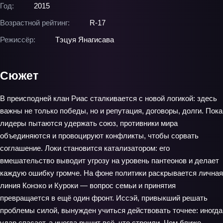
Год:
2015
Возрастной рейтинг:
R-17
Режиссёр:
Тэцуя Янагисава
Сюжет
В преисподней клан Риас сталкивается с новой логикой: здесь
важны не только победы, но и репутация, договоры, долги. Пока
лидеры пытаются удержать союз, противники мира
объединяются и провоцируют конфликты, чтобы сорвать
соглашение. Локи становится катализатором: его
вмешательство выводит угрозу на уровень пантеонов и делает
каждую ошибку громче. На фоне политики раскрывается личная
линия Конэко и Куроки — вопрос семьи и принятия
превращается в ещё один фронт. Иссэй, привыкший решать
проблемы силой, вынужден учиться действовать точнее: иногда
удар спасает, а иногда рушит всё, что строили. Чем ближе