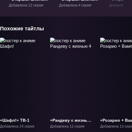
DxD» ТВ-1
DxD» ОВА-1
DxD New» 
Добавлена 12 серия
Добавлена 4 серия
Добавлена 12
Похожие тайтлы
«Шафл!» ТВ-1
«Рандеву с жизнью
«Розарио + Ва
4» ТВ-4
ТВ-1
Добавлена 24 серия
Добавлена 12 серия
Добавлена 13 сер