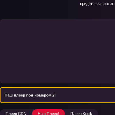
придётся заплатит
Наш плеер под номером 2!
Плеер CDN
Наш Плеер!
Плеер Kodik