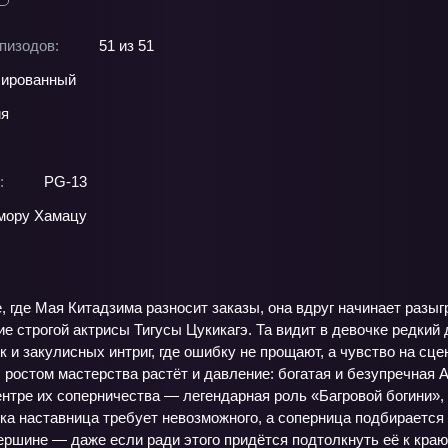
пизодов:
51 из 51
ированный
ия
:
PG-13
мору Хамацу
, где Мая Китадзима разносит заказы, она вдруг начинает разы
е строгой актрисы Тигусы Цукикагэ. Та видит в девочке редкий д
к и закулисных интриг, где ошибку не прощают, а чувство на сц
с ростом мастерства растёт и давление: богатая и безупречная
ентре их соперничества — легендарная роль «Багровой богини»,
ка наставница требует невозможного, а соперница подбирается 
ршине — даже если ради этого придётся подтолкнуть её к краю.