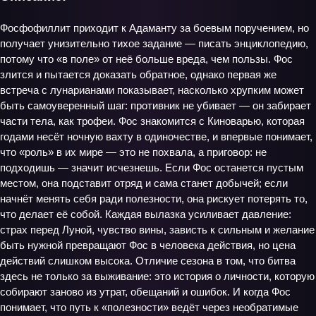
Фосфофиллит приходит к Адаманту за боевым поручением, но
получает унизительно тихое задание — писать энциклопедию,
потому что «в поле» от неё больше вреда, чем пользы. Фос
злится и пытается доказать обратное, однако первая же
встреча с лунарианами показывает, насколько хрупким может
быть самоуверенный шаг: противник не убивает — он забирает
части тела, как трофеи. Фос знакомится с Киноварью, которая
годами несёт ночную вахту в одиночестве, и впервые понимает,
что «роль» в их мире — это не похвала, а приговор: не
подходишь — значит исчезнешь. Если Фос останется пустым
местом, она подставит отряд и сама станет добычей; если
начнёт менять себя ради полезности, она рискует потерять то,
что делает её собой. Каждая вылазка усиливает давление:
страх перед Луной, чувство вины, зависть к сильным и желание
быть нужной превращают Фос в человека действия, но цена
действий слишком высока. Отличие сезона в том, что битва
здесь не только за выживание: это история о личности, которую
собирают заново из утрат, обещаний и ошибок. И когда Фос
понимает, что путь к «полезности» ведёт через необратимые