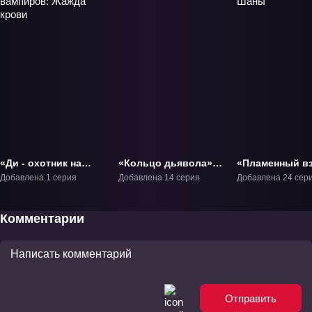
«Ди - охотник на
«Кольцо дьявола»
«Пламенный в
вампиров: Жажда
ТВ-1
Шаны» ТВ-1
Добавлена 1 серия
Добавлена 14 серия
Добавлена 24 сер
крови» Фильм-1
Комментарии
Отправить