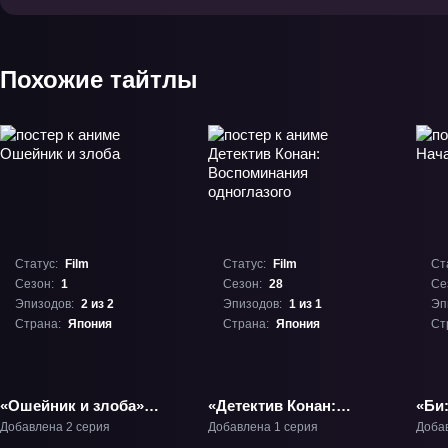
Похожие тайтлы
Статус:
Film
Статус:
Film
Ст
Сезон:
1
Сезон:
28
Се
Эпизодов:
2 из 2
Эпизодов:
1 из 1
Эп
Страна:
Япония
Страна:
Япония
Ст
«Ошейник и злоба»
«Детектив Конан:
«Би
Фильм-1
Воспоминания
Добавлена 2 серия
Добавлена 1 серия
Доба
одноглазого» Фильм-28