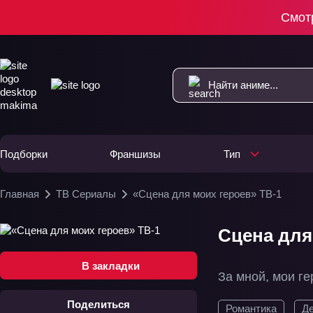
Смот
Подборки
Франшизы
Тип
Главная
ТВ Сериалы
«Сцена для моих героев» ТВ-1
Сцена для 
В закладки
За мной, мои ге
Поделиться
Романтика
Де