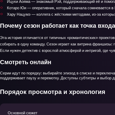
Ицуки Аояма — знакомый Рэй, поддерживающий её и помог
Котаро Юи — оперативник, который сначала сомневается в Р
Хару Нацумэ — коллега с жёсткими методами, из‑за которы
Почему сезон работает как точка вход
Эта история отличается от типичных «романтических» проектов 
собирать в одну команду. Сезон играет как витрина франшизы: 
Если нужен детектив с взрослой атмосферой и интригой, где чу
Смотреть онлайн
Серии идут по порядку: выбирайте эпизод в списке и переключа
поддерживает паузу и перемотку. Доступны субтитры и выбор д
Порядок просмотра и хронология
Основной сюжет