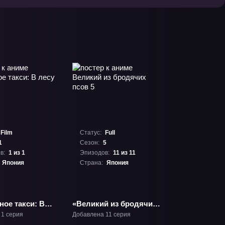
Film
Статус:
Full
1
Сезон:
5
в:
1 из 1
Эпизодов:
11 из 11
Япония
Страна:
Япония
ное такси: В
«Великий из бродячих
ильм-1
псов 5» ТВ-5
 1 серия
Добавлена 11 серия