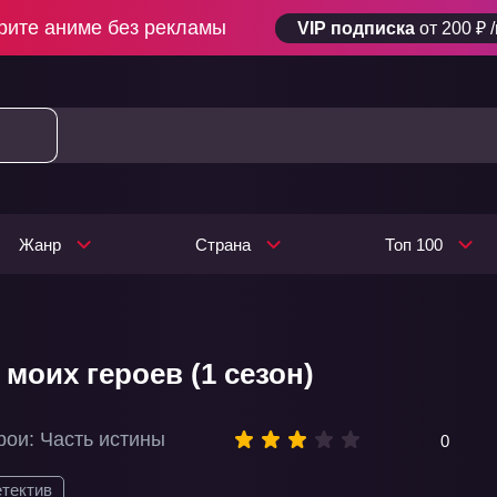
рите аниме без рекламы
VIP подписка
от 200 ₽ 
Жанр
Страна
Топ 100
моих героев (1 сезон)
рои: Часть истины
0
тектив