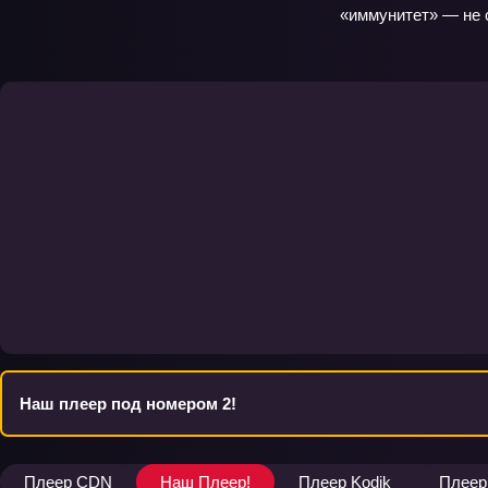
«иммунитет» — не с
Наш плеер под номером 2!
Плеер CDN
Наш Плеер!
Плеер Kodik
Плеер 