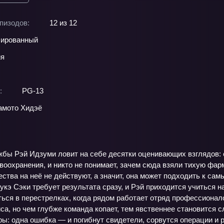
пизодов:
12 из 12
ированный
ия
:
PG-13
амото Хидэё
жбы Рэй Идзуми ловит на себе десятки оценивающих взглядов: е
оохранения, и никто не понимает, зачем сюда взяли тихую фар
ства на неё не действуют, а значит, она может подходить к са
кэ Сэки требует результата сразу, и Рэй приходится учиться н
ться в перестрелках, когда рядом работает отряд профессионал
иса, но чем глубже команда копает, тем явственнее становится 
ы: одна ошибка — и погибнут свидетели, сорвутся операции и р