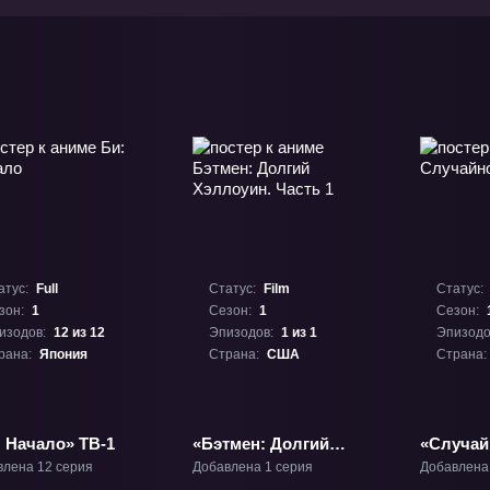
атус:
Full
Статус:
Film
Статус:
зон:
1
Сезон:
1
Сезон:
изодов:
12 из 12
Эпизодов:
1 из 1
Эпизодо
рана:
Япония
Страна:
США
Страна:
: Начало» ТВ-1
«Бэтмен: Долгий
«Случай
Хэллоуин. Часть 1»
лесу» Ф
влена 12 серия
Добавлена 1 серия
Добавлена
Фильм-1