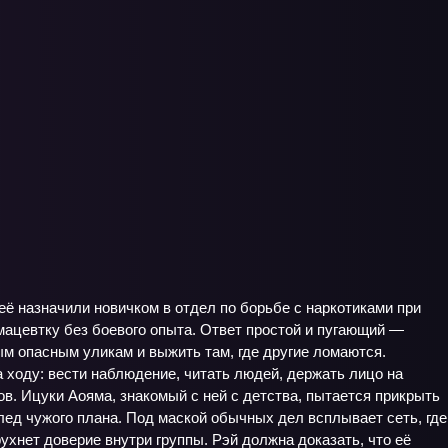
ё назначили новичком в отдел по борьбе с наркотиками при
мацевтку без боевого опыта. Ответ простой и пугающий —
мым опасным уликам и выжить там, где другие ломаются.
а ходу: вести наблюдение, читать людей, держать лицо на
ов. Ицуки Аояма, знакомый с ней с детства, пытается прикрыть
след чужого плана. Под маской обычных дел всплывает сеть, где
ухнет доверие внутри группы. Рэй должна доказать, что её