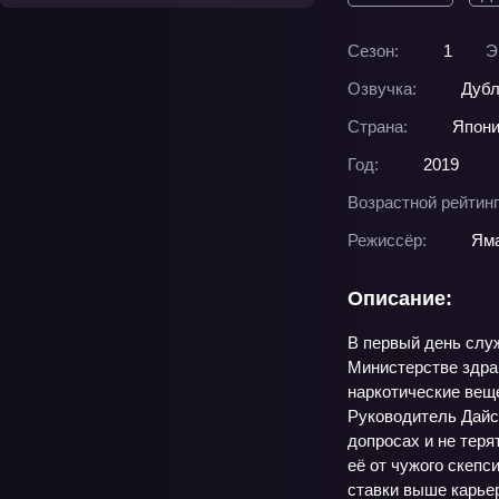
Сезон:
1
Э
Озвучка:
Дубл
Страна:
Япон
Год:
2019
Возрастной рейтинг
Режиссёр:
Ям
Описание:
В первый день слу
Министерстве здрав
наркотические веще
Руководитель Дайсу
допросах и не теря
её от чужого скепс
ставки выше карьер