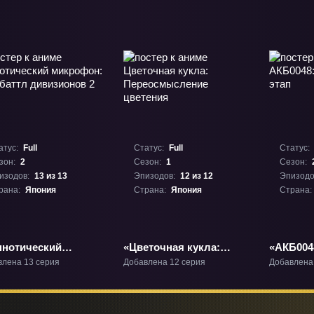
атус:
Full
Статус:
Full
Статус:
зон:
2
Сезон:
1
Сезон:
изодов:
13 из 13
Эпизодов:
12 из 12
Эпизодо
рана:
Япония
Страна:
Япония
Страна:
пнотический
«Цветочная кукла:
«АКБ004
рофон: Рэп-баттл
Переосмысление
этап» ТВ
влена 13 серия
Добавлена 12 серия
Добавлена
изионов 2» ТВ-2
цветения» ТВ-1