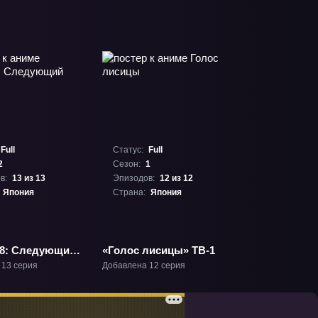
Full
Статус:
Full
2
Сезон:
1
в:
13 из 13
Эпизодов:
12 из 12
Япония
Страна:
Япония
8: Следующий
«Голос лисицы» ТВ-1
-2
 13 серия
Добавлена 12 серия