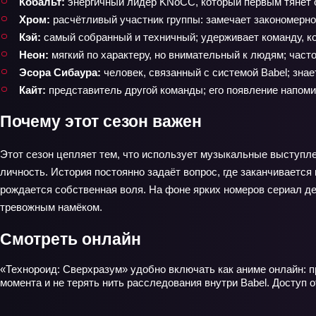
Кобальт:
энергичный лидер KNoCC, который первым тянет о
Хром:
расчётливый участник группы: замечает закономерно
Кэй:
самый собранный и техничный; удерживает команду, к
Неон:
мягкий по характеру, но внимательный к людям; часто 
Эсора Сибаура:
человек, связанный с системой Babel; знае
Кайт:
представитель другой команды; его появление напоми
Почему этот сезон важен
Этот сезон цепляет тем, что использует музыкальные выступле
личность. История постоянно задаёт вопрос, где заканчивается 
рождается собственная воля. На фоне ярких номеров сериал дер
тревожным намёком.
Смотреть онлайн
«Технороид: Сверхразум» удобно включать как аниме онлайн: п
момента и не терять нить расследования внутри Babel. Доступ о