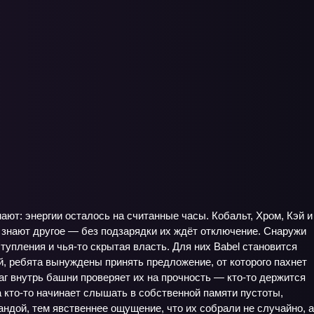
ют: энергии осталось на считанные часы. Кобальт, Хром, Кэй и
но знают другое — без подзарядки их ждёт отключение. Снаружи
тупления и чья-то скрытая власть. Для них Babel становится
й, ребята вынуждены принять предложение, от которого пахнет
г внутрь башни проверяет их на прочность — кто-то держится
 а кто-то начинает слышать в собственной памяти пустоты,
дой, тем явственнее ощущение, что их собрали не случайно, а