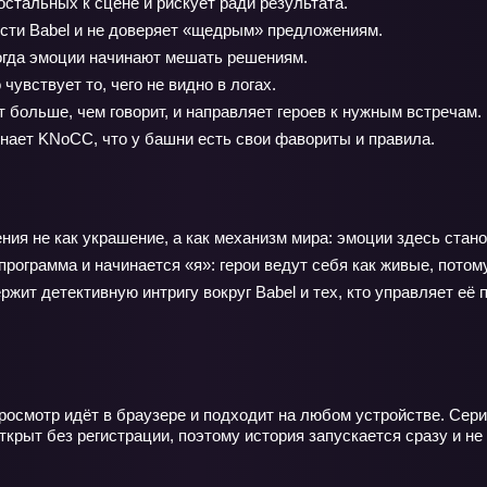
стальных к сцене и рискует ради результата.
сти Babel и не доверяет «щедрым» предложениям.
огда эмоции начинают мешать решениям.
чувствует то, чего не видно в логах.
т больше, чем говорит, и направляет героев к нужным встречам.
нает KNoCC, что у башни есть свои фавориты и правила.
ния не как украшение, а как механизм мира: эмоции здесь стан
программа и начинается «я»: герои ведут себя как живые, потом
жит детективную интригу вокруг Babel и тех, кто управляет её 
росмотр идёт в браузере и подходит на любом устройстве. Сер
ткрыт без регистрации, поэтому история запускается сразу и не