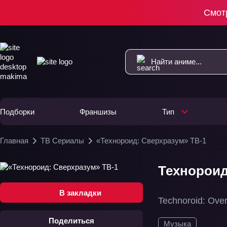
Смот
Подборки
Франшизы
Тип
Главная
ТВ Сериалы
«Технороид: Сверхразум» ТВ-1
Технороид
В закладки
Technoroid: Ove
Поделиться
Музыка