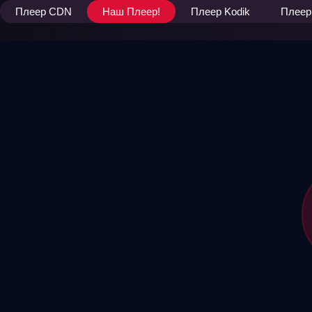
Плеер CDN
Наш Плеер!
Плеер Kodik
Плеер 