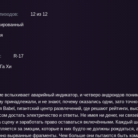
пизодов:
12 из 12
ированный
ия
:
R-17
Га Хи
 вспыхивает аварийный индикатор, и четверо андроидов понима
му принадлежали, и не знают, почему оказались одни, зато точ
Babel, гигантский центр развлечений, где решают рейтинги, выс
м достать электричество и ответы. Не имея ни денег, ни связе
 сцену и заработать право оставаться включёнными. Каждый ша
цепляется за эмоции, которые в них будто не должны рождаться,
нно вырванные фрагменты. Чем больше они пытаются быть коман