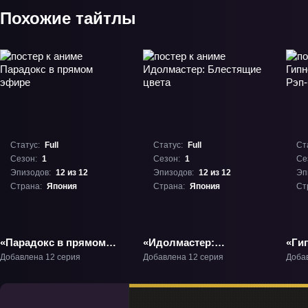
Похожие тайтлы
Статус:
Full
Статус:
Full
Ст
Сезон:
1
Сезон:
1
Се
Эпизодов:
12 из 12
Эпизодов:
12 из 12
Эп
Страна:
Япония
Страна:
Япония
Ст
«Парадокс в прямом
«Идолмастер:
«Ги
эфире» ТВ-1
Блестящие цвета» ТВ-1
мик
Добавлена 12 серия
Добавлена 12 серия
Доба
див