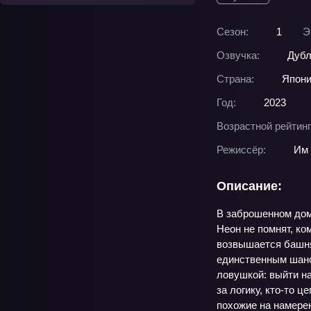
Сезон:
1
Э
Озвучка:
Дубл
Страна:
Япон
Год:
2023
Возрастной рейтинг
Режиссёр:
Им 
Описание:
В заброшенном доме
Неон не помнят, ко
возвышается башня 
единственным шансо
ловушкой: выйти на
за логику, кто-то 
похожие на намере