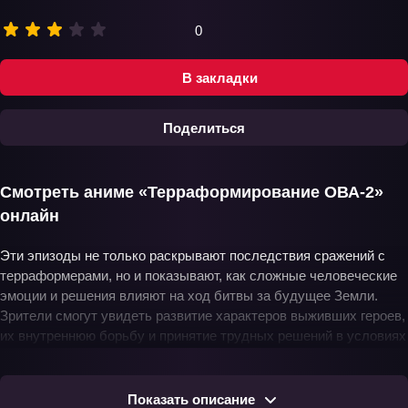
0
В закладки
Поделиться
Смотреть аниме «Терраформирование ОВА-2»
онлайн
Эти эпизоды не только раскрывают последствия сражений с
терраформерами, но и показывают, как сложные человеческие
эмоции и решения влияют на ход битвы за будущее Земли.
Зрители смогут увидеть развитие характеров выживших героев,
их внутреннюю борьбу и принятие трудных решений в условиях
глобальной угрозы. Напряженный сюжет, динамичные битвы и
глубокий психологизм персонажей делают этот ОВА
незабываемым опытом для всех поклонников аниме и научной
Показать описание