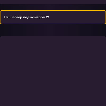
фантастики. Смотрите все серии бесплатно в русской озвучке.
Для офлайн просмотра доступна функция скачивания.
Наш плеер под номером 2!