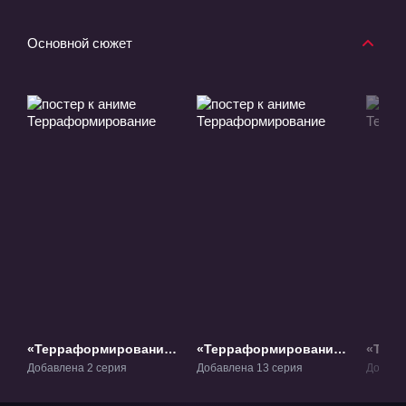
Основной сюжет
«Терраформирование»
«Терраформирование»
«Тер
ОВА-1
ТВ-1
2» ТВ
Добавлена 2 серия
Добавлена 13 серия
Добавл