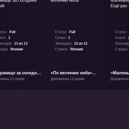
атус:
Full
Статус:
Full
Статус:
зон:
1
Сезон:
1
Сезон:
изодов:
13 из 13
Эпизодов:
12 из 12
Эпизодо
рана:
Япония
Страна:
Япония
Страна:
довище за соседней
«По велению неба»
«Малень
ой» ТВ-1
ТВ-1
проказни
влена 13 серия
Добавлена 12 серия
Добавлена
ТВ-2