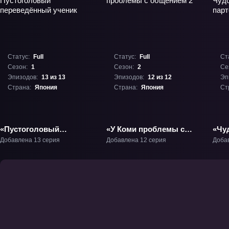
Статус:
Full
Статус:
Full
Ст
Сезон:
1
Сезон:
2
Се
Эпизодов:
13 из 13
Эпизодов:
12 из 12
Эп
Страна:
Япония
Страна:
Япония
Ст
«Пустоголовый
«У Коми проблемы с
«Чу
переведённый ученик»
общением 2» ТВ-2
парт
Добавлена 13 серия
Добавлена 12 серия
Доба
ТВ-1