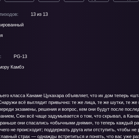
пизодов:
13 из 13
ированный
ия
:
PG-13
мору Камбэ
ьего класса Канаме Цукахара объявляет, что их дом теперь «шт
Снаружи всё выглядит привычно: те же лица, те же шутки, те же
ереди экзамены, решения и вопрос, кем они будут после после
анием, Сюн всё чаще задумывается о том, что скрывал, а Кана
раньше они спасались «обычными днями», то теперь каждый разг
ичего не происходит; поддержать друга или отступить, чтобы не
главный страх — однажды встретиться и понять, что вас уже р