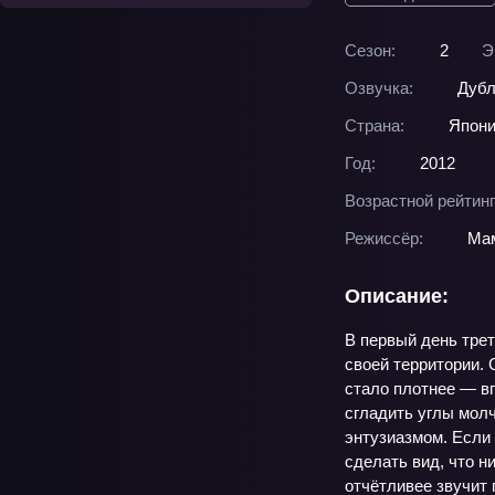
Сезон:
2
Э
Озвучка:
Дубл
Страна:
Япон
Год:
2012
Возрастной рейтинг
Режиссёр:
Ма
Описание:
В первый день трет
своей территории. 
стало плотнее — вп
сгладить углы молч
энтузиазмом. Если 
сделать вид, что н
отчётливее звучит 