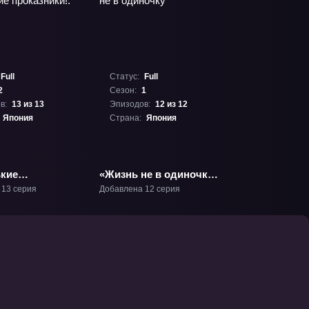
Full
Статус:
Full
2
Сезон:
1
в:
13 из 13
Эпизодов:
12 из 12
Япония
Страна:
Япония
кие
«Жизнь не в одиночку»
ки!: Ещё раз»
ТВ-1
 13 серия
Добавлена 12 серия