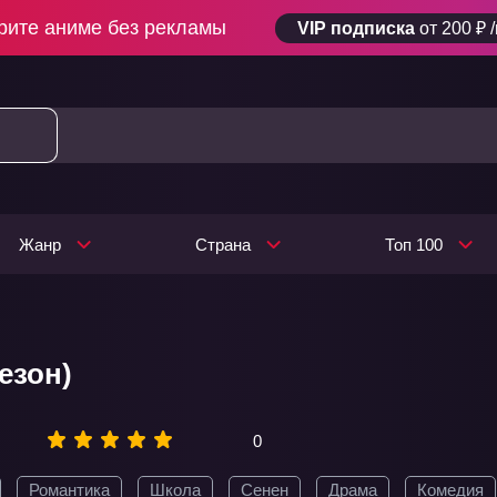
рите аниме без рекламы
VIP подписка
от 200 ₽ 
Жанр
Страна
Топ 100
сезон)
0
Романтика
Школа
Сенен
Драма
Комедия