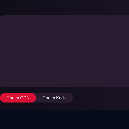
Плеер CDN
Плеер Kodik