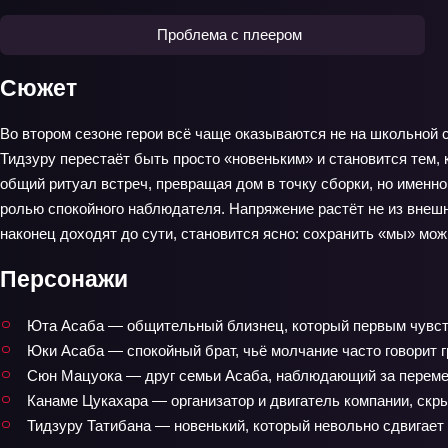
Проблема с плеером
Сюжет
Во втором сезоне герои всё чаще оказываются не на школьной с
Тидзуру перестаёт быть просто «новеньким» и становится тем,
общий ритуал встреч, превращая дом в точку сборки, но именн
ролью спокойного наблюдателя. Напряжение растёт не из внешни
наконец доходят до сути, становится ясно: сохранить «мы» мож
Персонажи
Юта Асаба — общительный близнец, который первым чувств
Юки Асаба — спокойный брат, чьё молчание часто говорит г
Сюн Мацуока — друг семьи Асаба, наблюдающий за переме
Канаме Цукахара — организатор и двигатель компании, скр
Тидзуру Татибана — новенький, который невольно сдвигае