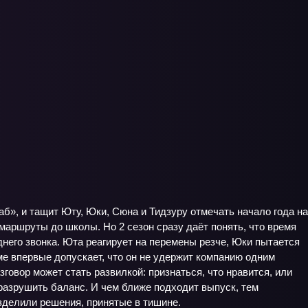
аб», и тащит Юту, Юки, Сюна и Тидзуру отмечать начало года на
 маршруты до школы. Но 2 сезон сразу даёт понять, что время
днего звонка. Юта реагирует на перемены резче, Юки пытается
ме впервые допускает, что он не удержит компанию одним
овор может стать развилкой: признаться, что нравится, или
 разрушить баланс. И чем ближе подходит выпуск, тем
азделили решения, принятые в тишине.