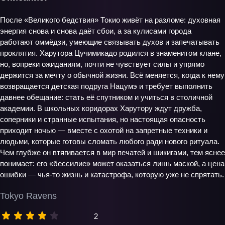
После «Великого бедствия» Токио живёт на разломе: духовная
энергия снова и снова даёт сбои, а за кулисами города
работают оммёдзи, умеющие связывать духов и запечатывать
проклятия. Харутора Цучимикадо родился в знаменитом клане,
но, вопреки ожиданиям, почти не чувствует силы и упрямо
держится за мечту о обычной жизни. Всё меняется, когда к нему
возвращается детская подруга Нацумэ и требует выполнить
давнее обещание: стать её спутником и учиться в столичной
академии. В школьных коридорах Харутору ждут дружба,
соперники и странные испытания, но настоящая опасность
приходит ночью — вместе с охотой на запретные техники и
людьми, которые готовы сломать любого ради нового ритуала.
Чем глубже он втягивается в мир печатей и шикигами, тем яснее
понимает: его «бессилие» может оказаться лишь маской, а цена
ошибки — чья‑то жизнь и катастрофа, которую уже не спрятать.
Tokyo Ravens
2