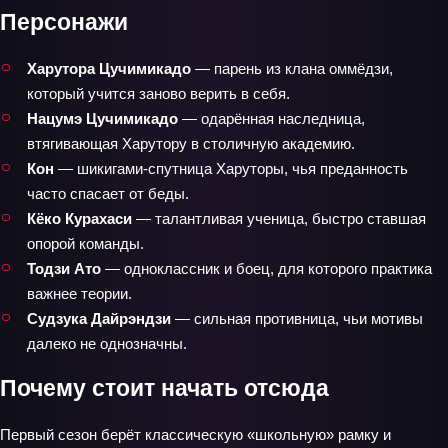
Персонажи
Харутора Цучимикадо
— парень из клана оммёдзи,
который учится заново верить в себя.
Нацумэ Цучимикадо
— одарённая наследница,
втягивающая Харутору в столичную академию.
Кон
— шикигами‑спутница Харуторы, чья преданность
часто спасает от беды.
Кёко Курахаси
— талантливая ученица, быстро ставшая
опорой команды.
Тодзи Ато
— одноклассник и боец, для которого практика
важнее теории.
Судзука Дайрэндзи
— сильная противница, чьи мотивы
далеко не однозначны.
Почему стоит начать отсюда
Первый сезон берёт классическую «школьную» рамку и