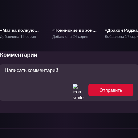
«Маг на полную
«Токийские вороны»
«Дракон Раджа
ставку 7» ТВ-7
ТВ-1
ТВ-1
Добавлена 12 серия
Добавлена 24 серия
Добавлена 17 сер
Комментарии
Отправить