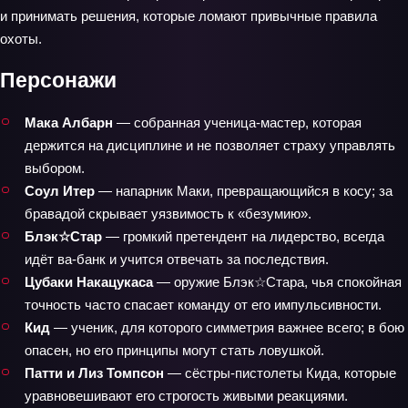
и принимать решения, которые ломают привычные правила
охоты.
Персонажи
Мака Албарн
— собранная ученица‑мастер, которая
держится на дисциплине и не позволяет страху управлять
выбором.
Соул Итер
— напарник Маки, превращающийся в косу; за
бравадой скрывает уязвимость к «безумию».
Блэк☆Стар
— громкий претендент на лидерство, всегда
идёт ва-банк и учится отвечать за последствия.
Цубаки Накацукаса
— оружие Блэк☆Стара, чья спокойная
точность часто спасает команду от его импульсивности.
Кид
— ученик, для которого симметрия важнее всего; в бою
опасен, но его принципы могут стать ловушкой.
Патти и Лиз Томпсон
— сёстры‑пистолеты Кида, которые
уравновешивают его строгость живыми реакциями.