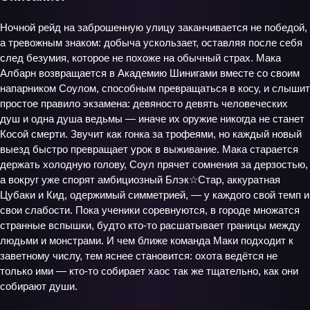
Ночной рейд на заброшенную улицу заканчивается не победой,
а тревожным знаком: добыча ускользает, оставляя после себя
след безумия, которое не похоже на обычный страх. Мака
Албарн возвращается в Академию Шинигами вместе со своим
напарником Соулом, способным превращаться в косу, и слышит
простое правило экзамена: девяносто девять человеческих
душ и одна душа ведьмы — иначе их оружие никогда не станет
Косой смерти. Звучит как гонка за трофеями, но каждый новый
выезд быстро превращает урок в выживание. Мака старается
держать холодную голову, Соул прячет сомнения за дерзостью,
а вокруг уже спорят амбициозный Блэк☆Стар, аккуратная
Цубаки и Кид, одержимый симметрией, — у каждого свой темп и
свои слабости. Пока ученики соревнуются, в городе множатся
странные вспышки, будто кто‑то расшатывает границы между
людьми и монстрами. И чем ближе команда Маки подходит к
заветному числу, тем яснее становится: охота ведётся не
только ими — кто‑то собирает хаос так же тщательно, как они
собирают души.