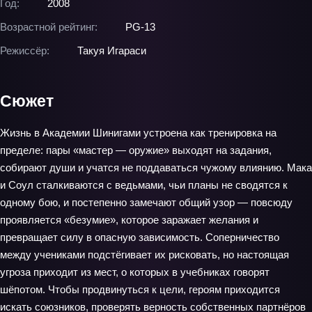
Год:
2008
Возрастной рейтинг:
PG-13
Режиссёр:
Такуя Игараси
Сюжет
Жизнь в Академии Шинигами устроена как тренировка на
пределе: пары «мастер — оружие» выходят на задания,
собирают души и учатся не поддаваться чужому влиянию. Мака
и Соул сталкиваются с ведьмами, чьи планы не сводятся к
одному бою, и постепенно замечают общий узор — повсюду
проявляется «безумие», которое заражает желания и
превращает силу в опасную зависимость. Соперничество
между учениками подстёгивает их рисковать, но настоящая
угроза приходит из мест, о которых в учебниках говорят
шёпотом. Чтобы продвинуться к цели, героям приходится
искать союзников, проверять верность собственных партнёров