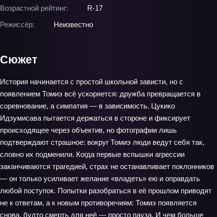
Возрастной рейтинг:
R-17
Режиссёр:
Неизвестно
Сюжет
История начинается с простой школьной зависти, но с
появлением Томиэ всё ускоряется: дружба превращается в
соревнование, а симпатия — в зависимость. Цукико
Идзумисава пытается держаться в стороне и фиксирует
происходящее через объектив, но фотографии лишь
подтверждают страшное: вокруг Томиэ люди ведут себя так,
словно их подменили. Когда первые вспышки агрессии
заканчиваются трагедией, страх не останавливает поклонников
— он только усиливает желание «владеть» ею и оправдать
любой поступок. Попытки разобраться в её прошлом приводят
не к ответам, а к новым противоречиям: Томиэ появляется
снова, будто смерть для неё — просто пауза. И чем больше