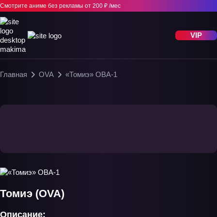
Смотрите аниме без рекламы
от 200 ₽ /мес
VIP
Главная
OVA
«Томиэ» ОВА-1
Томиэ (OVA)
Описание: