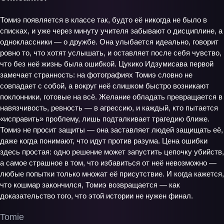
Томиэ появляется в классе так, будто её никогда не было в
списках, и уже через минуту учителя забывают о дисциплине, а
одноклассники — о дружбе. Она улыбается идеально, говорит
ровно то, что хотят услышать, и оставляет после себя чувство,
что без неё жизнь была ошибкой. Цукико Идзумисава первой
замечает странность: на фотографиях Томиэ словно не
совпадает с собой, а вокруг неё слишком быстро возникают
поклонники, готовые на всё. Желание обладать превращается в
навязчивость, ревность — в агрессию, и каждый, кто пытается
«исправить» проблему, лишь подталкивает трагедию ближе.
Томиэ не просит защиты — она заставляет людей защищать её,
даже когда понимают, что идут против разума. Цена ошибки
здесь простая: одно решение может запустить цепочку убийств,
а самое страшное в том, что избавиться от неё невозможно —
любые попытки только множат её присутствие. И когда кажется,
что кошмар закончился, Томиэ возвращается — как
доказательство того, что этой истории не нужен финал.
Tomie