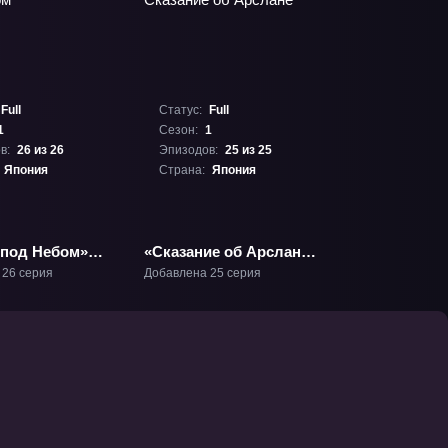
Full
Статус:
Full
1
Сезон:
1
в:
26 из 26
Эпизодов:
25 из 25
Япония
Страна:
Япония
 под Небом»
«Сказание об Арслане»
ТВ-1
 26 серия
Добавлена 25 серия