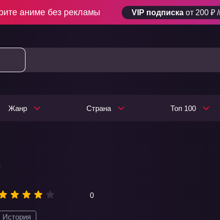
рите аниме без рекламы
VIP подписка
от 200 ₽ 
Жанр
Страна
Топ 100
»
0
История