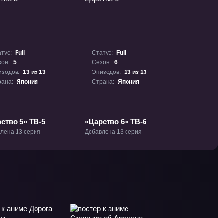
тус:
Full
Статус:
Full
зон:
5
Сезон:
6
изодов:
13 из 13
Эпизодов:
13 из 13
рана:
Япония
Страна:
Япония
ство 5» ТВ-5
«Царство 6» ТВ-6
лена 13 серия
Добавлена 13 серия