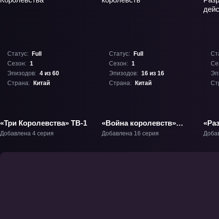
Статус:
Full
Статус:
Full
Ст
Сезон:
1
Сезон:
1
Се
Эпизодов:
4 из 60
Эпизодов:
16 из 16
Эп
Страна:
Китай
Страна:
Китай
Ст
«Три Королевства» ТВ-1
«Война королевств»
«Ра
ТВ-1
дей
Добавлена 4 серия
Добавлена 16 серия
Доба
ТВ-