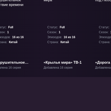
атус:
Full
Статус:
Full
Статус:
зон:
1
Сезон:
1
Сезон:
изодов:
16 из 16
Эпизодов:
16 из 16
Эпизодо
рана:
Китай
Страна:
Китай
Страна:
зрушительное
«Крылья мира» ТВ-1
«Дорога
ствие времени»
ТВ-1
влена 16 серия
Добавлена 16 серия
Добавлена
1