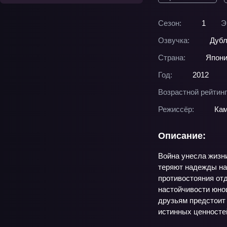
Сезон:
1
Э
Озвучка:
Дубл
Страна:
Япон
Год:
2012
Возрастной рейтинг
Режиссёр:
Кам
Описание:
Война унесла жизн
теряют надежды на
противостояния от
настойчивости юно
друзьям предстоит 
истинных ценностей