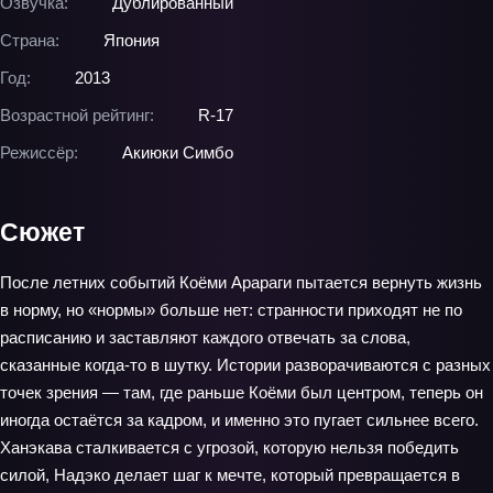
Озвучка:
Дублированный
Страна:
Япония
Год:
2013
Возрастной рейтинг:
R-17
Режиссёр:
Акиюки Симбо
Сюжет
После летних событий Коёми Арараги пытается вернуть жизнь
в норму, но «нормы» больше нет: странности приходят не по
расписанию и заставляют каждого отвечать за слова,
сказанные когда‑то в шутку. Истории разворачиваются с разных
точек зрения — там, где раньше Коёми был центром, теперь он
иногда остаётся за кадром, и именно это пугает сильнее всего.
Ханэкава сталкивается с угрозой, которую нельзя победить
силой, Надэко делает шаг к мечте, который превращается в