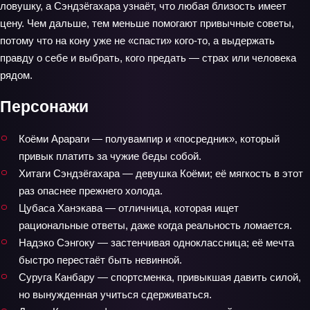
ловушку, а Сэндзёгахара узнаёт, что любая близость имеет
цену. Чем дальше, тем меньше помогают привычные советы,
потому что на кону уже не «спасти» кого‑то, а выдержать
правду о себе и выбрать, кого предать — страх или человека
рядом.
Персонажи
Коёми Арараги — полувампир и «посредник», который
привык платить за чужие беды собой.
Хитаги Сэндзёгахара — девушка Коёми; её мягкость в этот
раз опаснее прежнего холода.
Цубаса Ханэкава — отличница, которая ищет
рациональные ответы, даже когда реальность ломается.
Надэко Сэнгоку — застенчивая одноклассница; её мечта
быстро перестаёт быть невинной.
Суруга Канбару — спортсменка, привыкшая давить силой,
но вынужденная учиться сдерживаться.