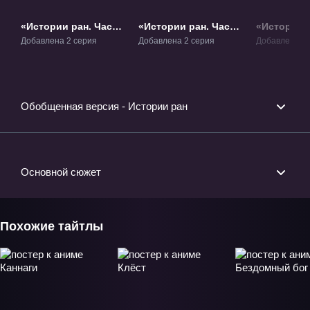
«Истории ран. Часть
«Истории ран. Часть
«Истории р
1: Железная кровь»
2: Горячая кровь»
3: Холодн
Добавлена 2 серия
Добавлена 2 серия
Добавлена 2 
Фильм-1
Фильм-2
Фильм-3
Обобщенная версия - Истории ран
Основной сюжет
Похожие тайтлы