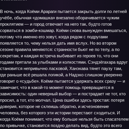
В ночь, когда Коёми Арараги пытается закрыть долги по летней
учёбе, обычная «домашка» внезапно оборачивается чужим
проклятием — и город отвечает на него так, будто готов
сорваться в зомби‑кошмар. Коёми снова вынужден вмешаться,
потому что именно его зовут, когда рядом с подругами
появляется то, чему нельзя дать имя вслух. Но во втором
сезоне правила меняются: странности бьют не по телу, а по
секретам, и каждая встреча выбивает из героев то, что они
годами прятали за улыбками и колкостями. Сэндзёгахара вдруг
становится непривычно ласковой, Ханэкава тянет паузу там,
где раньше всё решала логикой, а Надэко слишком уверенно
говорит о «судьбе». Коёми пытается удержать всех сразу — и
замечает, что в какой‑то момент помощь превращается в
зависимость: один неверный выбор — и пострадает не тот, кто
просил, а тот, кто молчал. Цена ошибки здесь простая: потеря
доверия, которое не склеишь обратно, и исчезновение
человека, без которого эти истории перестают сходиться. И
когда Коёми понимает, что ему больше нельзя быть спасателем
по привычке, становится поздно делать вид, будто это всего