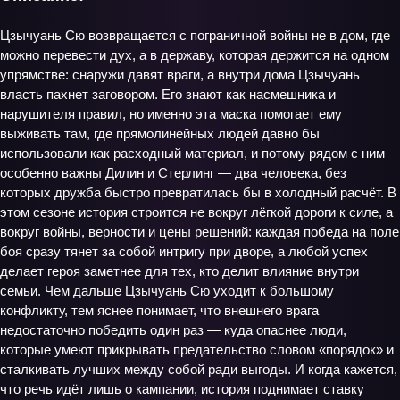
Цзычуань Сю возвращается с пограничной войны не в дом, где
можно перевести дух, а в державу, которая держится на одном
упрямстве: снаружи давят враги, а внутри дома Цзычуань
власть пахнет заговором. Его знают как насмешника и
нарушителя правил, но именно эта маска помогает ему
выживать там, где прямолинейных людей давно бы
использовали как расходный материал, и потому рядом с ним
особенно важны Дилин и Стерлинг — два человека, без
которых дружба быстро превратилась бы в холодный расчёт. В
этом сезоне история строится не вокруг лёгкой дороги к силе, а
вокруг войны, верности и цены решений: каждая победа на поле
боя сразу тянет за собой интригу при дворе, а любой успех
делает героя заметнее для тех, кто делит влияние внутри
семьи. Чем дальше Цзычуань Сю уходит к большому
конфликту, тем яснее понимает, что внешнего врага
недостаточно победить один раз — куда опаснее люди,
которые умеют прикрывать предательство словом «порядок» и
сталкивать лучших между собой ради выгоды. И когда кажется,
что речь идёт лишь о кампании, история поднимает ставку