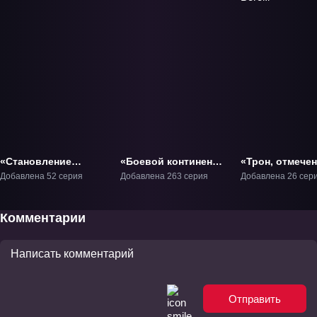
«Становление
«Боевой континент»
«Трон, отмече
богом» ТВ-1
ТВ-1
Богом» ТВ-1
Добавлена 52 серия
Добавлена 263 серия
Добавлена 26 сер
Комментарии
Отправить