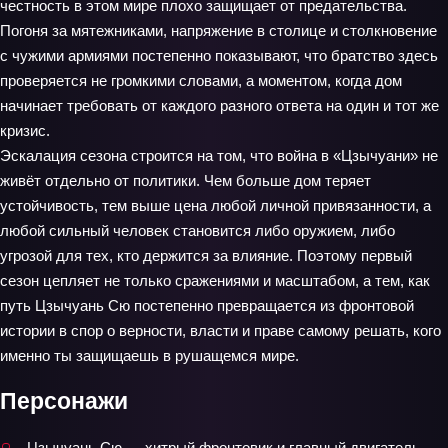
честность в этом мире плохо защищает от предательства.
Погоня за мятежниками, напряжение в столице и столкновение
с чужими армиями постепенно показывают, что братство здесь
проверяется не громкими словами, а моментом, когда дом
начинает требовать от каждого разного ответа на один и тот же
кризис.
Эскалация сезона строится на том, что война в «Цзычуани» не
живёт отдельно от политики. Чем больше дом теряет
устойчивость, тем выше цена любой личной привязанности, а
любой сильный человек становится либо оружием, либо
угрозой для тех, кто держится за влияние. Поэтому первый
сезон цепляет не только сражениями и масштабом, а тем, как
путь Цзычуань Сю постепенно превращается из фронтовой
истории в спор о верности, власти и праве самому решать, кого
именно ты защищаешь в рушащемся мире.
Персонажи
Цзычуань Сю — хитрый фронтовик и главный двигатель