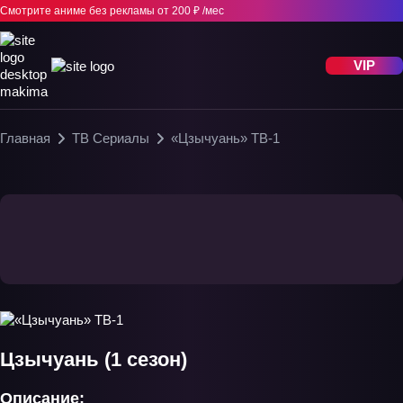
Смотрите аниме без рекламы
от 200 ₽ /мес
VIP
Главная
ТВ Сериалы
«Цзычуань» ТВ-1
Цзычуань (1 сезон)
Описание: