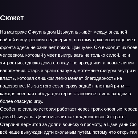
Сюжет
На материке Сичуань дом Цзычуань живёт между внешней
войной и внутренним недоверием, поэтому даже возвращение с
фронта здесь не означает покоя. Цзычуань Сю выходит из боёв
человеком, который умеет выигрывать не только силой, но и
хитростью, однако дома его ждут не праздники, а новые линии
напряжения: старые враги снаружи, мятежные фигуры внутри и
власть, которая слишком легко меняет благодарность на
подозрение. Из-за этого сезон сразу задаёт плотный ритм —
каждая военная победа для героя становится лишь входом в
более опасную игру.
Особенно сильно история работает через троих опорных героев
дома Цзычуань. Дилин мыслит как хладнокровный стратег,
Стерлинг держится за долг и воинскую прямоту, а Цзычуань Сю
всё чаще вынужден идти окольным путём, потому что открытая