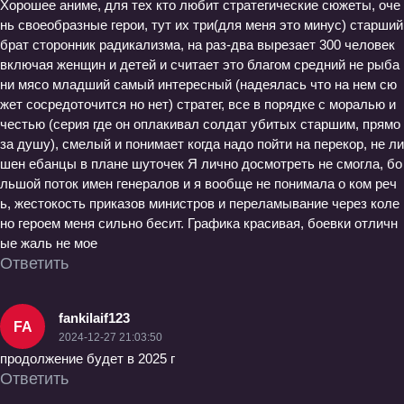
Хорошее аниме, для тех кто любит стратегические сюжеты, оче
нь своеобразные герои, тут их три(для меня это минус) старший
брат сторонник радикализма, на раз-два вырезает 300 человек
включая женщин и детей и считает это благом средний не рыба
ни мясо младший самый интересный (надеялась что на нем сю
жет сосредоточится но нет) стратег, все в порядке с моралью и
честью (серия где он оплакивал солдат убитых старшим, прямо
за душу), смелый и понимает когда надо пойти на перекор, не ли
шен ебанцы в плане шуточек Я лично досмотреть не смогла, бо
льшой поток имен генералов и я вообще не понимала о ком реч
ь, жестокость приказов министров и переламывание через коле
но героем меня сильно бесит. Графика красивая, боевки отличн
ые жаль не мое
Ответить
fankilaif123
FA
2024-12-27 21:03:50
продолжение будет в 2025 г
Ответить