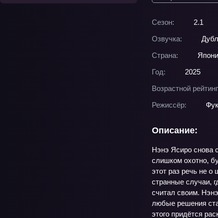
Сезон:
2.1
Озвучка:
Дубл
Страна:
Япон
Год:
2025
Возрастной рейтинг
Режиссёр:
Фук
Описание:
Нэнэ Ясиро снова с
слишком охотно, б
этот раз речь не о
странные случаи, г
считал своим. Нэнэ
любые решения ста
этого придётся рас