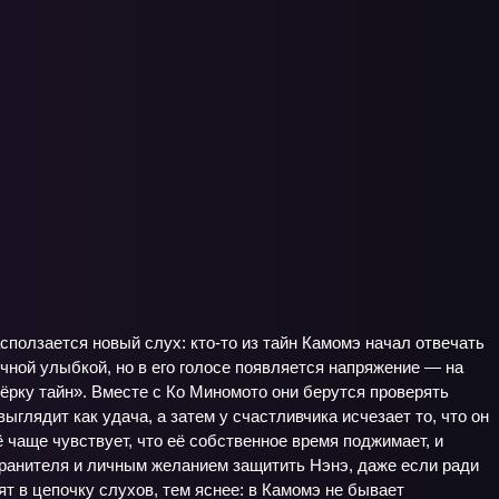
сползается новый слух: кто‑то из тайн Камомэ начал отвечать
ной улыбкой, но в его голосе появляется напряжение — на
мёрку тайн». Вместе с Ко Миномото они берутся проверять
ыглядит как удача, а затем у счастливчика исчезает то, что он
ё чаще чувствует, что её собственное время поджимает, и
ранителя и личным желанием защитить Нэнэ, даже если ради
ят в цепочку слухов, тем яснее: в Камомэ не бывает