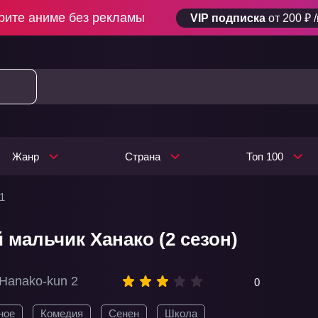
рите аниме без рекламы
VIP подписка
от 200 ₽ 
Жанр
Страна
Топ 100
1
 мальчик Ханако (2 сезон)
 Hanako-kun 2
0
ное
Комедия
Сенен
Школа