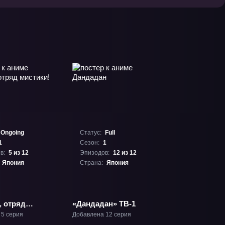
Ongoing
Статус:
Full
1
Сезон:
1
в:
5 из 12
Эпизодов:
12 из 12
Япония
Страна:
Япония
, отряд
«Дандадан» ТВ-1
» ТВ-1
 5 серия
Добавлена 12 серия