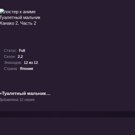
Статус:
Full
Сезон:
2.2
Эпизодов:
12 из 12
Страна:
Япония
«Туалетный мальчик
Ханако 2. Часть 2»
Добавлена 12 серия
ТВ-2.2