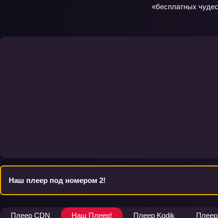
«бесплатных чудес»
Наш плеер под номером 2!
Плеер CDN
Наш Плеер!
Плеер Kodik
Плеер 