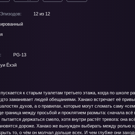
Эпизодов:
12 из 12
ированный
ия
:
PG-13
уи Ёхэй
пускается к старым туалетам третьего этажа, когда по школе ра
удто заманивает людей обещаниями. Ханако встречает её привыч
 шалостях духов, а о правилах, которые могут сломать саму «се
де граница между просьбой и проклятием размыта: сначала всё в
 пытается держаться смело, хотя внутри растёт тревога: она вс
новятся дороже. Ханако же вынужден выбирать между ролью х
крыть то, о чём он молчал дольше всех. И чем глубже они заход