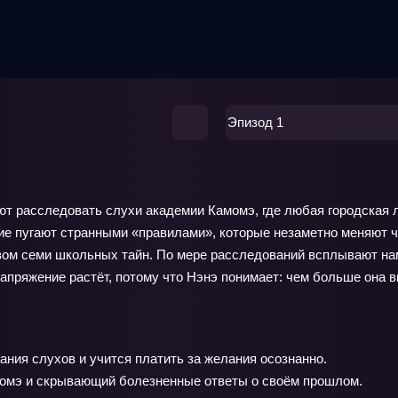
Эпизод 1
ют расследовать слухи академии Камомэ, где любая городская 
гие пугают странными «правилами», которые незаметно меняют ч
ством семи школьных тайн. По мере расследований всплывают на
апряжение растёт, потому что Нэнэ понимает: чем больше она 
ния слухов и учится платить за желания осознанно.
момэ и скрывающий болезненные ответы о своём прошлом.