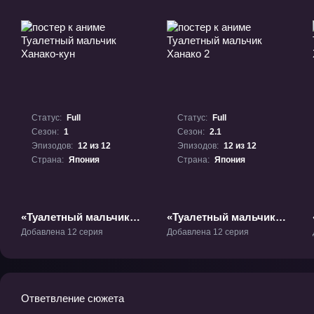
Статус:
Full
Статус:
Full
Сезон:
1
Сезон:
2.1
Эпизодов:
12 из 12
Эпизодов:
12 из 12
Страна:
Япония
Страна:
Япония
«Туалетный мальчик
«Туалетный мальчик
Ханако-кун» ТВ-1
Ханако 2» ТВ-2.1
Добавлена 12 серия
Добавлена 12 серия
Ответвление сюжета