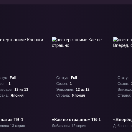
атус:
Full
Статус:
Full
Статус:
зон:
1
Сезон:
1
Сезон:
изодов:
13 из 13
Эпизодов:
12 из 12
Эпизодо
рана:
Япония
Страна:
Япония
Страна:
наги» ТВ-1
«Кае не страшно» ТВ-1
«Вперёд
мистики!
влена 13 серия
Добавлена 12 серия
Добавлена