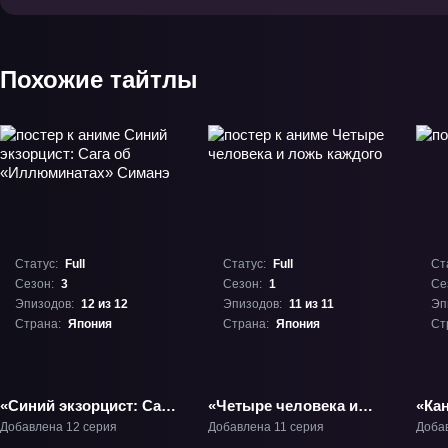
Похожие тайтлы
Статус:
Full
Статус:
Full
Ст
Сезон:
3
Сезон:
1
Се
Эпизодов:
12 из 12
Эпизодов:
11 из 11
Эп
Страна:
Япония
Страна:
Япония
Ст
«Синий экзорцист: Сага
«Четыре человека и
«Кан
об «Иллюминатах»
ложь каждого» ТВ-1
Добавлена 12 серия
Добавлена 11 серия
Доба
Симанэ» ТВ-3