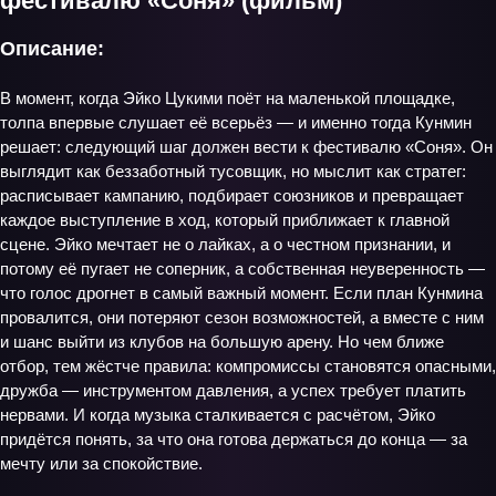
фестивалю «Соня» (фильм)
Описание:
В момент, когда Эйко Цукими поёт на маленькой площадке,
толпа впервые слушает её всерьёз — и именно тогда Кунмин
решает: следующий шаг должен вести к фестивалю «Соня». Он
выглядит как беззаботный тусовщик, но мыслит как стратег:
расписывает кампанию, подбирает союзников и превращает
каждое выступление в ход, который приближает к главной
сцене. Эйко мечтает не о лайках, а о честном признании, и
потому её пугает не соперник, а собственная неуверенность —
что голос дрогнет в самый важный момент. Если план Кунмина
провалится, они потеряют сезон возможностей, а вместе с ним
и шанс выйти из клубов на большую арену. Но чем ближе
отбор, тем жёстче правила: компромиссы становятся опасными,
дружба — инструментом давления, а успех требует платить
нервами. И когда музыка сталкивается с расчётом, Эйко
придётся понять, за что она готова держаться до конца — за
мечту или за спокойствие.