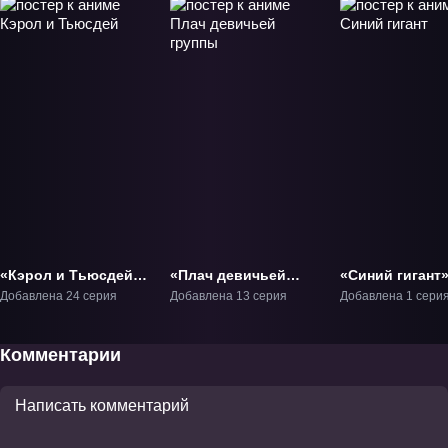
«Кэрол и Тьюсдей»
«Плач девичьей
«Синий гигант
ТВ-1
группы» ТВ-1
Фильм-1
Добавлена 24 серия
Добавлена 13 серия
Добавлена 1 сери
Комментарии