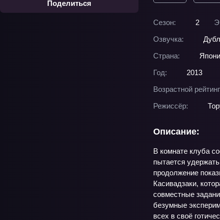
Поделиться
Сезон:
2
Э
Озвучка:
Дубл
Страна:
Япон
Год:
2013
Возрастной рейтинг
Режиссёр:
Тор
Описание:
В комнате клуба со
пытается удержать 
продолжение показы
Касивадзаки, котор
совместные задани
безумные эксперим
всех в своё готиче