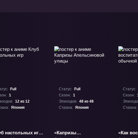
атус:
Full
Статус:
Full
Статус:
зон:
1
Сезон:
1
Сезон:
изодов:
12 из 12
Эпизодов:
48 из 48
Эпизодо
рана:
Япония
Страна:
Япония
Страна:
уб настольных игр»
«Капризы
«Как вос