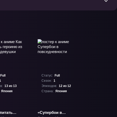
Full
Статус:
Full
1
Сезон:
1
в:
13 из 13
Эпизодов:
12 из 12
Япония
Страна:
Япония
питать
«Супербои в