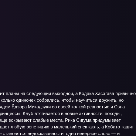
троит планы на следующий выходной, а Кодака Хасэгава привычно
сколько одиночек собрались, чтобы научиться дружить, но
рядом Ёдзора Микадзуки со своей колкой ревностью и Сэна
принцессы. Клуб втягивается в новые активности: походы,
чаще вскрывают слабые места. Рика Сигума придумывает
ает любую репетицию в маленький спектакль, а Кобато тащит
ее становятся недосказанности: одно неверное слово — и