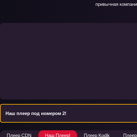
привычная компания
Наш плеер под номером 2!
Плеер CDN
Наш Плеер!
Плеер Kodik
Плеер 