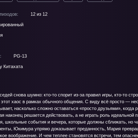
пизодов:
12 из 12
ированный
ия
:
PG-13
у Китахата
седей снова шумно: кто-то спорит из‑за правил игры, кто-то с
этот хаос в рамках обычного общения. С виду всё просто — не
вает, насколько сложно оставаться «просто друзьями», когда 
ая наконец решается действовать, а не играть роль идеальной 
я, школьные события и вечера, которые должны сближать, но 
енты, Юкимура упрямо доказывает преданность, Мария превращ
ское воображение. И чем теплее становятся встречи, тем опасн