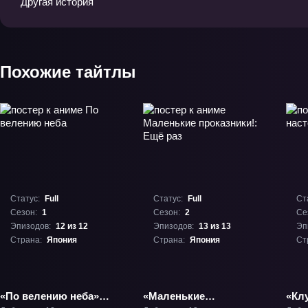
Другая история
Похожие тайтлы
Статус:
Full
Статус:
Full
Ст
Сезон:
1
Сезон:
2
Се
Эпизодов:
12 из 12
Эпизодов:
13 из 13
Эп
Страна:
Япония
Страна:
Япония
Ст
«По велению неба»
«Маленькие
«Кл