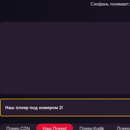
Сяофань понимает: 
Наш плеер под номером 2!
Плеер CDN
Наш Плеер!
Плеер Kodik
Плеер 