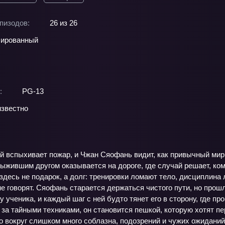
пизодов:
26 из 26
ированный
:
PG-13
звестно
 вспыхивает пожар, и Чжан Сяофань видит, как привычный мир 
выжившим другом оказывается на дороге, где случай решает, ко
 здесь не подарок, а долг: тренировки ломают тело, дисциплина
е говорят. Сяофань старается держаться чистого пути, но прошл
 ученика, и каждый шаг с ней будто тянет его в сторону, где п
 за тайными техниками, он становится пешкой, которую хотят 
о вокруг слишком много соблазна, подозрений и чужих ожиданий.