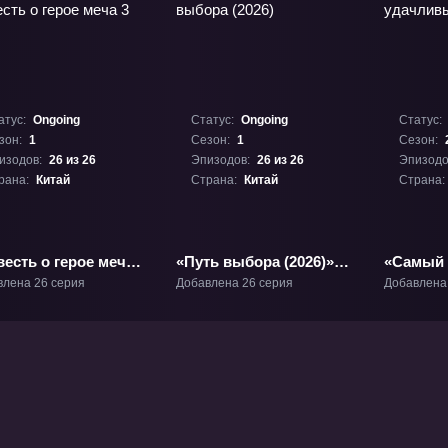
атус:
Ongoing
Статус:
Ongoing
Статус:
зон:
1
Сезон:
1
Сезон:
изодов:
26 из 26
Эпизодов:
26 из 26
Эпизодо
рана:
Китай
Страна:
Китай
Страна:
есть о герое меча
«Путь выбора (2026)»
«Самый 
В-1
ТВ-1
мире 2» 
влена 26 серия
Добавлена 26 серия
Добавлена