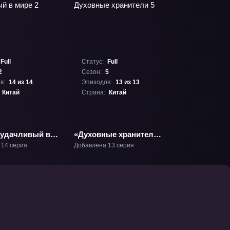
Full
Статус:
Full
2
Сезон:
5
в:
14 из 14
Эпизодов:
13 из 13
Китай
Страна:
Китай
удачливый в
«Духовные хранители
ТВ-2
5» ТВ-5
 14 серия
Добавлена 13 серия