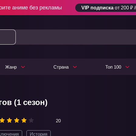
рите аниме без рекламы
VIP подписка
от 200 ₽ 
Жанр
Страна
Топ 100
ов (1 сезон)
20
ключения
История