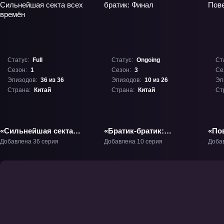
Статус:
Full
Статус:
Ongoing
Ст
Сезон:
1
Сезон:
3
Се
Эпизодов:
36 из 36
Эпизодов:
10 из 26
Эп
Страна:
Китай
Страна:
Китай
Ст
«Сильнейшая секта
«Братик-братик:
«Пов
всех времён» ТВ-1
Финал» ТВ-3
3» Т
Добавлена 36 серия
Добавлена 10 серия
Доба