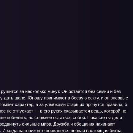
рушится за несколько минут. Он остаётся без семьи и без
му дать шанс. Юношу принимают в боевую секту, и он впервые
 ломает характер, а за улыбками старших прячутся правила, о
ое не отпускает — в его руках оказывается вещь, которой не
роще победить, но сложнее остаться собой. Пока секты делят
передвинуть сильные мира. Дружба и обещания начинают
 И когда на горизонте появляется первая настоящая битва,