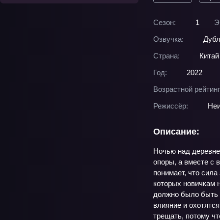
Сезон:
1
Э
Озвучка:
Дубл
Страна:
Китай
Год:
2022
Возрастной рейтинг
Режиссёр:
Неи
Описание:
Ночью над деревней
опоры, а вместе с 
понимает, что сила
которых новичкам н
должно было быть у
влияние и охотятся
трещать, потому чт