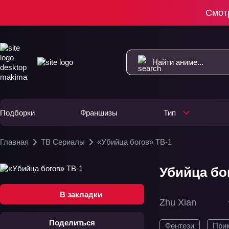
Смот
Подборки
Франшизы
Тип
Главная
ТВ Сериалы
«Убийца богов» ТВ-1
Убийца бог
В закладки
Zhu Xian
Поделиться
Фентези
При