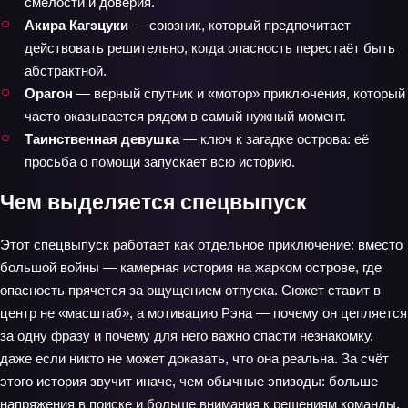
смелости и доверия.
Акира Кагэцуки
— союзник, который предпочитает
действовать решительно, когда опасность перестаёт быть
абстрактной.
Орагон
— верный спутник и «мотор» приключения, который
часто оказывается рядом в самый нужный момент.
Таинственная девушка
— ключ к загадке острова: её
просьба о помощи запускает всю историю.
Чем выделяется спецвыпуск
Этот спецвыпуск работает как отдельное приключение: вместо
большой войны — камерная история на жарком острове, где
опасность прячется за ощущением отпуска. Сюжет ставит в
центр не «масштаб», а мотивацию Рэна — почему он цепляется
за одну фразу и почему для него важно спасти незнакомку,
даже если никто не может доказать, что она реальна. За счёт
этого история звучит иначе, чем обычные эпизоды: больше
напряжения в поиске и больше внимания к решениям команды,