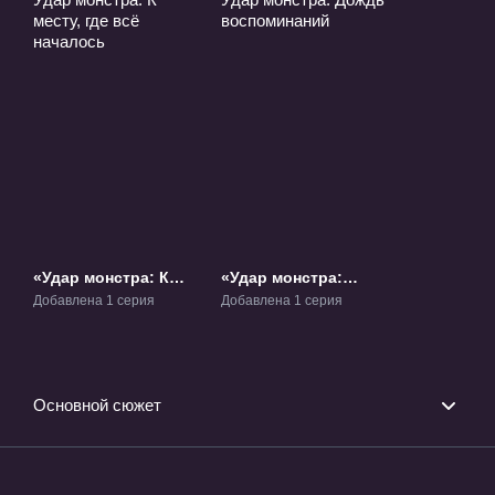
«Удар монстра: К
«Удар монстра:
месту, где всё
Дождь
Добавлена 1 серия
Добавлена 1 серия
началось» Фильм-1
воспоминаний»
ОВА-2
Основной сюжет