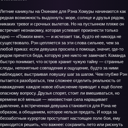
Летние каникулы на Окинаве для Рэна Хомуры начинаются как
редкая возможность выдохнуть: море, солнце и друзья рядом,
никаких тревог и срочных вылетов. Но на пустынном пляже он
встречает незнакомку, которая успевает произнести только
одно — «Помоги мне», — и исчезает так, будто её никогда не
существовало. Рэн цепляется за эти слова сильнее, чем за
любой приказ: если девушка просила о помощи, значит, где‑то
рядом прячется беда, которую уже никто не замечает. Команда
быстро понимает, что остров хранит чужую тайну — странные
следы, непонятные совпадения и ощущение, будто за ними
наблюдают, выстраивая ловушку шаг за шагом. Чем глубже Рэн
пытается разобраться, тем сложнее отделить реальность от
наваждения: каждое новое объяснение приводит к ещё более
опасному вопросу. Друзья спорят, стоит ли вмешиваться, но
времени всё меньше — неизвестная сила наращивает
давление, а встреченная девушка становится для Рэна не
образом, а обещанием, которое нельзя предать. И когда за
беззаботным курортом проступает настоящее поле боя, ему
приходится решить, что важнее: сохранить лето или рискнуть