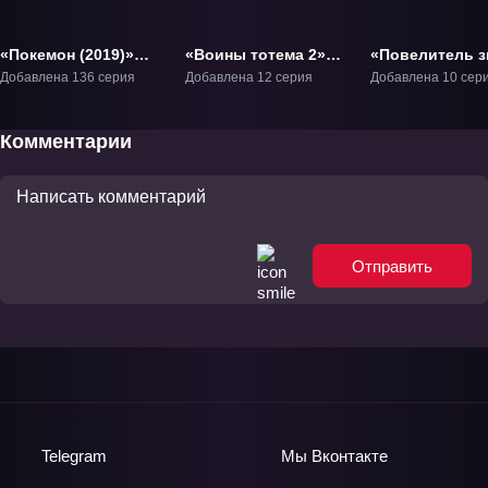
«Покемон (2019)»
«Воины тотема 2»
«Повелитель з
ТВ-11
ТВ-2
эволюция
Добавлена 136 серия
Добавлена 12 серия
Добавлена 10 сер
наоборот» ТВ-
Комментарии
Отправить
Telegram
Мы
Вконтакте