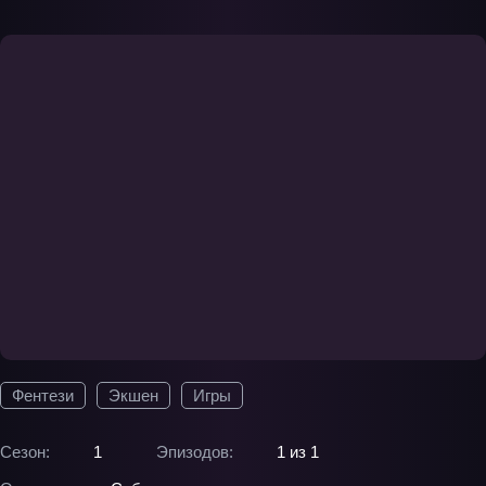
Фентези
Экшен
Игры
Сезон:
1
Эпизодов:
1 из 1