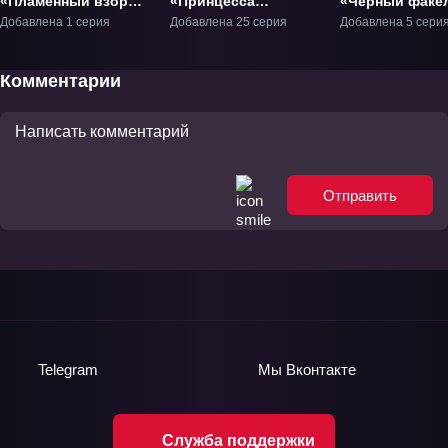
«Пламенный взор
«Принцесса
«Чёрный факе
Шаны: Фильм»
чудовищ» ТВ-1
ТВ-1
Добавлена 1 серия
Добавлена 25 серия
Добавлена 5 сери
Фильм-1
Комментарии
Отправить
Telegram
Мы
Вконтакте
Служба поддержки