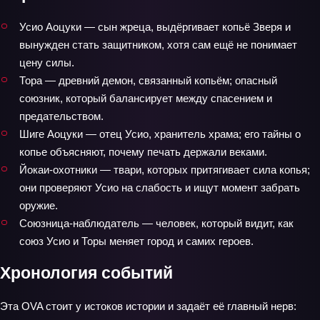
Усио Аоцуки — сын жреца, выдёргивает копьё Зверя и
вынужден стать защитником, хотя сам ещё не понимает
цену силы.
Тора — древний демон, связанный копьём; опасный
союзник, который балансирует между спасением и
предательством.
Шиге Аоцуки — отец Усио, хранитель храма; его тайны о
копье объясняют, почему печать держали веками.
Йокаи‑охотники — твари, которых притягивает сила копья;
они проверяют Усио на слабость и ищут момент забрать
оружие.
Союзница‑наблюдатель — человек, который видит, как
союз Усио и Торы меняет город и самих героев.
Хронология событий
Эта OVA стоит у истоков истории и задаёт её главный нерв: