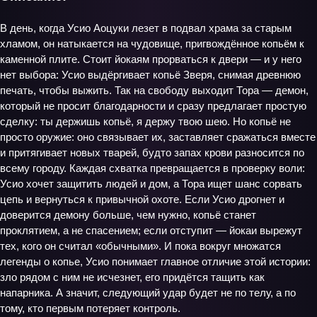
В день, когда Усио Аоцуки лезет в подвал храма за старым
хламом, он натыкается на чудовище, пригвождённое копьём к
каменной плите. Стоит йокаям прорваться к двери — и у него
нет выбора: Усио выдёргивает копьё Зверя, снимая древнюю
печать, чтобы выжить. Так на свободу выходит Тора — демон,
который не просит благодарности и сразу предлагает простую
сделку: ты держишь копьё, я держу твою шею. Но копьё не
просто оружие: оно связывает их, заставляет сражаться вместе
и притягивает новых тварей, будто запах крови разносится по
всему городу. Каждая схватка превращается в проверку воли:
Усио хочет защитить людей и дом, а Тора ищет шанс сорвать
цепь и вернуться к привычной охоте. Если Усио дрогнет и
доверится демону больше, чем нужно, копьё станет
проклятием, а не спасением; если отступит — йокаи вырежут
тех, кого он считал «обычными». И пока вокруг множатся
легенды о копье, Усио понимает главное отличие этой истории:
зло рядом с ним не исчезнет, его придётся тащить как
напарника. А значит, следующий удар будет не по телу, а по
тому, кто первым потеряет контроль.