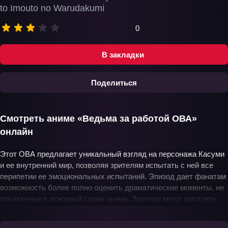
to Imouto no Warudakumi
0
В закладки
Поделиться
Смотреть аниме «Ведьма за работой ОВА»
онлайн
Этот ОВА предлагает уникальный взгляд на персонажа Касуми
и ее внутренний мир, позволяя зрителям испытать с ней все
перипетии ее эмоциональных испытаний. Эпизод дает фанатам
возможность более полно оценить драматические моменты, не
показанные в основной серии аниме. Зрители могут смотреть
эту работу онлайн, наслаждаясь доступом бесплатно и в
хорошем качестве на русском языке, а также имеют