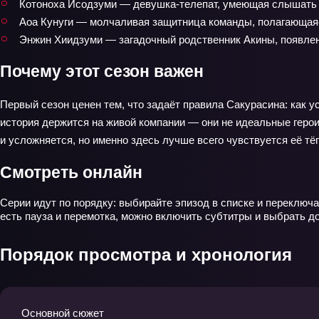
Котоноха Исодзуми — девушка-телепат, умеющая слышать 
Аоа Кунуги — молчаливая защитница команды, полагающаяс
Энжин Хиидзуми — загадочный родственник Акины, появлени
Почему этот сезон важен
Первый сезон ценен тем, что задаёт правила Сакурасина: как 
история держится на живой компании — они не идеальные герои
и усложняется, но именно здесь лучше всего чувствуется её тё
Смотреть онлайн
Серии идут по порядку: выбирайте эпизод в списке и переключа
есть пауза и перемотка, можно включить субтитры и выбрать д
Порядок просмотра и хронология
Основной сюжет