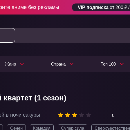
рите аниме без рекламы
VIP подписка
от 200 ₽ 
Жанр
Страна
Топ 100
квартет (1 сезон)
ей в ночи сакуры
0
Сенен
Комедия
Супер сила
Сверхъестествен