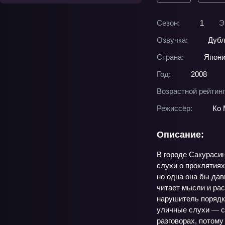
Сезон:
1
Э
Озвучка:
Дубл
Страна:
Япон
Год:
2008
Возрастной рейтинг
Режиссёр:
Ко
Описание:
В городе Сакурасин
слухи о проклятиях
но одна она бы да
читает мысли и рас
нарушитель порядк
уличные слухи — ск
разговорах, потому