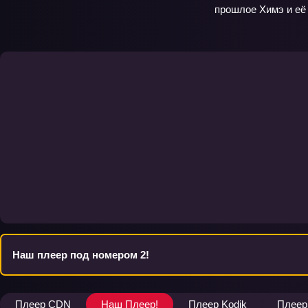
прошлое Химэ и её 
Наш плеер под номером 2!
Плеер CDN
Наш Плеер!
Плеер Kodik
Плеер 