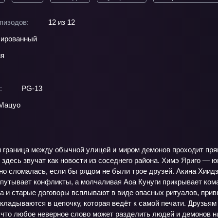
пизодов:
12 из 12
ированный
ия
:
PG-13
 Мацуо
 граница между обычной улицей и миром демонов проходит прям
 здесь звучат как новости из соседнего района. Химэ Яриго — 
вно сломалась, если бы рядом не были трое друзей. Акина Хии
путывает конфликты, а молчаливая Аоа Кунуги прикрывает кома
а и старые договоры всплывают в виде опасных ритуалов, при
ладываются в цепочку, которая ведёт к самой печати. Друзьям 
 что любое неверное слово может разделить людей и демонов нав