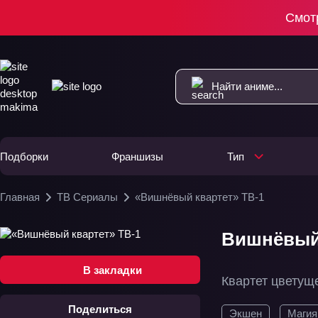
Смот
Подборки
Франшизы
Тип
Главная
ТВ Сериалы
«Вишнёвый квартет» ТВ-1
Вишнёвый 
В закладки
Квартет цветущ
Поделиться
Экшен
Магия