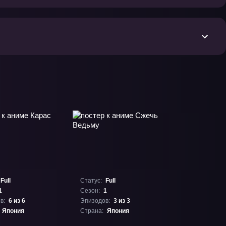
Full
Статус:
Full
1
Сезон:
1
в:
6 из 6
Эпизодов:
3 из 3
Япония
Страна:
Япония