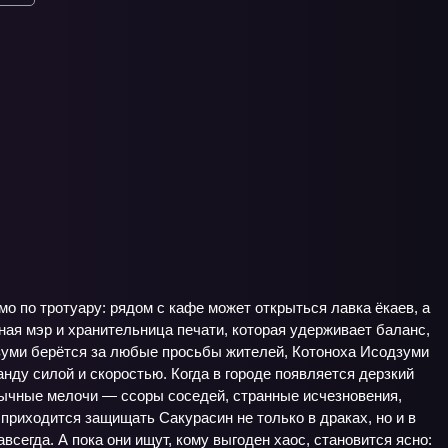
о по тротуару: рядом с кафе может открыться лавка ёкаев, а
юная мэр и хранительница печати, которая удерживает баланс,
дзуми берётся за любые просьбы жителей, Котоноха Исодзуми
нду силой и скоростью. Когда в городе появляется дерзкий
вычные мелочи — ссоры соседей, странные исчезновения,
приходится защищать Сакурасин не только в драках, но и в
сегда. А пока они ищут, кому выгоден хаос, становится ясно: