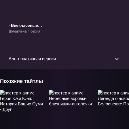
«Внеклассные
Плеяды ONA» ОВА-1
Добавлена 4 серия
Альтернативная версия
Похожие тайтлы