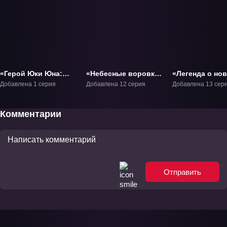
«Герой Юки Юна:
«Небесные воровки,
«Легенда о но
История Вашио
близняшки-
Белоснежке
Добавлена 1 серия
Добавлена 12 серия
Добавлена 13 сер
Суми - Друг»
ангелочки» ТВ-1
Притиар» ТВ-1
Фильм-1
Комментарии
Отправить