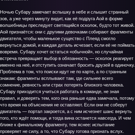
Ночью Субару замечает вспышку в небе и слышит странный
зов, а уже через минуту видит, как её подруга Аой в форме
волшебницы преследует светящийся осколок, будто тот живой.
Аой признаётся: они с другими девочками собирают фрагменты
двигателя, чтобы маленькое существо с Плеяд смогло
вернуться домой, и каждая деталь исчезает, если её не поймать
вовремя. Субару хочет остаться «обычной», но случайная
встреча превращает выбор в обязанность — осколок реагирует
именно на неё, и отступить означает бросить друзей в одиночку.
Проблема в том, что поиски идут не по карте, а по странным
знакам: фрагменты всплывают там, где сильнее всего
сомнение, ревность или страх потерять близкого человека.
Субару приходится учиться работать в команде, не зная
правил, и доверять тем, кого она раньше едва замечала, потому
что время на объяснения не оставляют. Если они не соберут
двигатель — портал закроется, а с ним исчезнет шанс вернуть
того, кто ждёт помощи, и тогда вина останется навсегда. И чем
ближе к финальному фрагменту, тем яснее: испытание
проверяет не силу, а то, что Субару готова признать вслух.