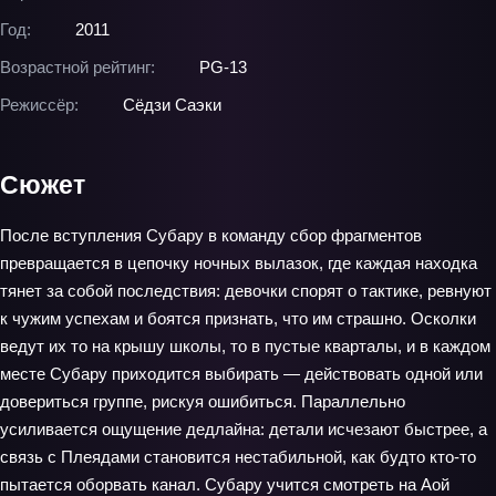
Год:
2011
Возрастной рейтинг:
PG-13
Режиссёр:
Сёдзи Саэки
Сюжет
После вступления Субару в команду сбор фрагментов
превращается в цепочку ночных вылазок, где каждая находка
тянет за собой последствия: девочки спорят о тактике, ревнуют
к чужим успехам и боятся признать, что им страшно. Осколки
ведут их то на крышу школы, то в пустые кварталы, и в каждом
месте Субару приходится выбирать — действовать одной или
довериться группе, рискуя ошибиться. Параллельно
усиливается ощущение дедлайна: детали исчезают быстрее, а
связь с Плеядами становится нестабильной, как будто кто-то
пытается оборвать канал. Субару учится смотреть на Аой