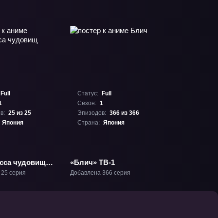
Full
Статус:
Full
1
Сезон:
1
в:
25 из 25
Эпизодов:
366 из 366
Япония
Страна:
Япония
сса чудовищ»
«Блич» ТВ-1
 25 серия
Добавлена 366 серия