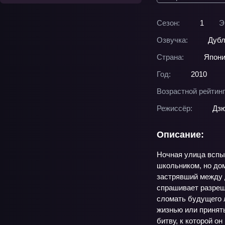
Сезон:
1
Э
Озвучка:
Дубл
Страна:
Япон
Год:
2010
Возрастной рейтинг
Режиссёр:
Дзю
Описание:
Ночная улица вспы
школьником, но дом
застрявший между д
спрашивает разреше
сломать будущего 
жизнью или принять
битву, к которой он 