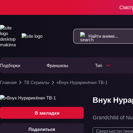
Смот
Подборки
Франшизы
Тип
Главная
ТВ Сериалы
«Внук Нурарихёна» ТВ-1
Внук Нурар
В закладки
Grandchild of Nu
Поделиться
Сверхъестествен