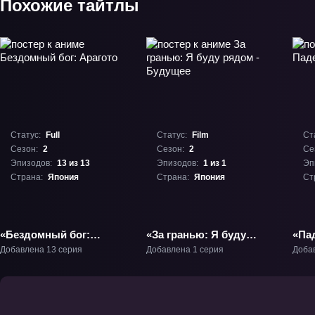
Похожие тайтлы
Статус:
Full
Статус:
Film
Ст
Сезон:
2
Сезон:
2
Се
Эпизодов:
13 из 13
Эпизодов:
1 из 1
Эп
Страна:
Япония
Страна:
Япония
Ст
«Бездомный бог:
«За гранью: Я буду
«Па
Арагото» ТВ-2
рядом - Будущее»
Добавлена 13 серия
Добавлена 1 серия
Доба
Фильм-2