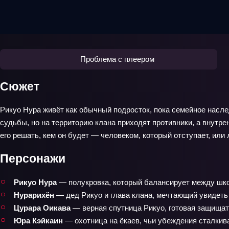
Проблема с плеером
Сюжет
Рикуо Нура живёт как обычный подросток, пока семейное наслед
судьбы, но на территорию клана приходят противники, а внутр
его решать, кем он будет — человеком, который отступает, или
Персонажи
Рикуо Нура
— полукровка, который балансирует между шко
Нурарихён
— дед Рикуо и глава клана, мечтающий увидеть
Цурара Оикава
— верная спутница Рикуо, готовая защищат
Юра Кэйкаин
— охотница на ёкаев, чьи убеждения сталкив