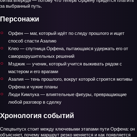
битва впереди — потому что теперь Орфену придётся платить
за выбранный путь.
Персонажи
Орфен — маг, который идёт по следу прошлого и ищет
способ спасти Азалию
Клео — спутница Орфена, пытающаяся удержать его от
саморазрушительных решений
Мэджик — ученик, который учится выживать рядом с
мастером и его врагами
Азалия — тень прошлого, вокруг которой строятся мотивы
Орфена и чужие планы
Люди Кимлука — влиятельные фигуры, превращающие
любой разговор в сделку
Хронология событий
Спецвыпуск стоит между ключевыми этапами пути Орфена: он
объясняет, почему маршрут резко меняется и как появляется