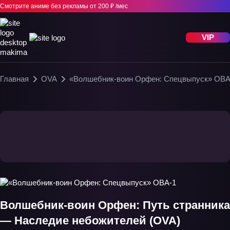
Смотрите аниме без рекламы
от 200 ₽ /мес
VIP
Главная
OVA
«Волшебник-воин Орфен: Спецвыпуск» ОВА
Волшебник-воин Орфен: Путь странника
— Наследие небожителей (OVA)