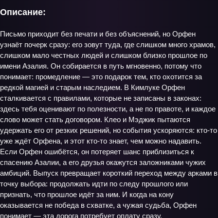
Описание:
Письмо приходит без печати и без объяснений, но Орфен
узнаёт почерк сразу: его зовут туда, где слишком много храмов,
слишком мало честных людей и слишком близко прошлое по
имени Азалия. Он собирается в путь мгновенно, потому что
понимает: промедление — это подарок тем, кто охотится за
редкой магией и старым наследием. В Кимлуке Орфен
сталкивается с правилами, которые не записаны в законах:
здесь тебя оценивают по полезности, а не по правоте, и каждое
слово может стать договором. Клео и Мэджик пытаются
удержать его от резких решений, но события ускоряются: кто-то
уже ждёт Орфена, и этот кто-то знает, чем можно надавить.
Если Орфен ошибётся, он потеряет шанс приблизиться к
спасению Азалии, а его друзья окажутся заложниками чужих
амбиций. Выпуск превращает короткий переход между арками в
точку выбора: продолжать идти по следу прошлого или
признать, что прошлое идёт за ним. И когда на кону
оказывается не победа в схватке, а чужая судьба, Орфен
понимает — эта дорога потребует оплату сразу.