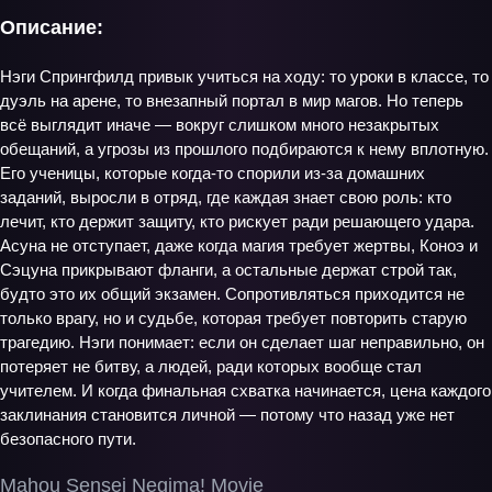
Описание:
Нэги Спрингфилд привык учиться на ходу: то уроки в классе, то
дуэль на арене, то внезапный портал в мир магов. Но теперь
всё выглядит иначе — вокруг слишком много незакрытых
обещаний, а угрозы из прошлого подбираются к нему вплотную.
Его ученицы, которые когда-то спорили из-за домашних
заданий, выросли в отряд, где каждая знает свою роль: кто
лечит, кто держит защиту, кто рискует ради решающего удара.
Асуна не отступает, даже когда магия требует жертвы, Коноэ и
Сэцуна прикрывают фланги, а остальные держат строй так,
будто это их общий экзамен. Сопротивляться приходится не
только врагу, но и судьбе, которая требует повторить старую
трагедию. Нэги понимает: если он сделает шаг неправильно, он
потеряет не битву, а людей, ради которых вообще стал
учителем. И когда финальная схватка начинается, цена каждого
заклинания становится личной — потому что назад уже нет
безопасного пути.
Mahou Sensei Negima! Movie