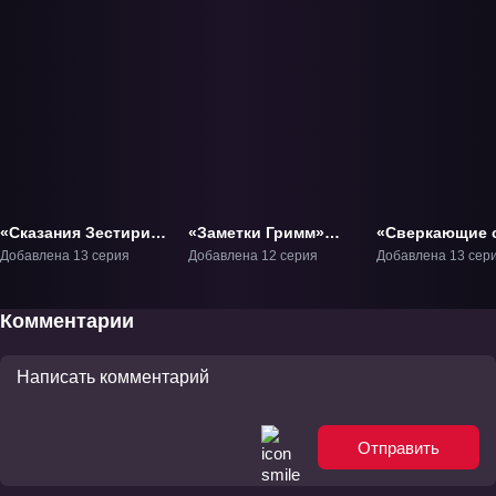
«Сказания Зестирии
«Заметки Гримм»
«Сверкающие 
2» ТВ-2
ТВ-1
и ветер» ТВ-1
Добавлена 13 серия
Добавлена 12 серия
Добавлена 13 сер
Комментарии
Отправить