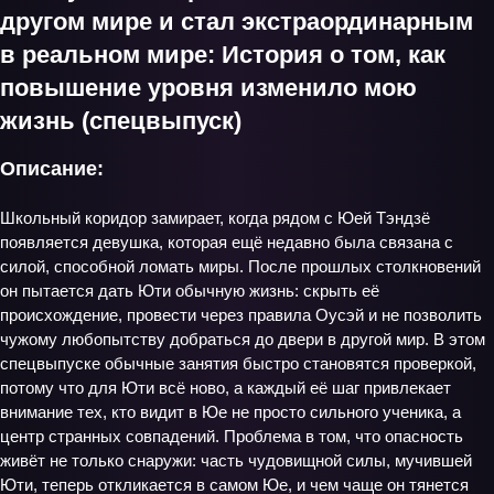
другом мире и стал экстраординарным
в реальном мире: История о том, как
повышение уровня изменило мою
жизнь (спецвыпуск)
Описание:
Школьный коридор замирает, когда рядом с Юей Тэндзё
появляется девушка, которая ещё недавно была связана с
силой, способной ломать миры. После прошлых столкновений
он пытается дать Юти обычную жизнь: скрыть её
происхождение, провести через правила Оусэй и не позволить
чужому любопытству добраться до двери в другой мир. В этом
спецвыпуске обычные занятия быстро становятся проверкой,
потому что для Юти всё ново, а каждый её шаг привлекает
внимание тех, кто видит в Юе не просто сильного ученика, а
центр странных совпадений. Проблема в том, что опасность
живёт не только снаружи: часть чудовищной силы, мучившей
Юти, теперь откликается в самом Юе, и чем чаще он тянется