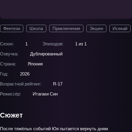
Фентези
Школа
Приключения
Экшен
Исекай
Сезон:
1
Эпизодов:
1 из 1
Озвучка:
Дублированный
Страна:
Япония
Год:
2026
Возрастной рейтинг:
R-17
Режиссёр:
Итагаки Син
Сюжет
После тяжёлых событий Юя пытается вернуть дням