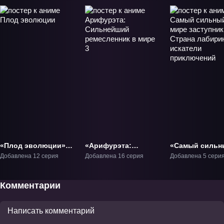
повышение уровня
повышение уровня
изменило мою
изменило мою
жизнь» ТВ-1
жизнь —
Спецвыпуск» ОВА-1
«Плод эволюции»
«Арифурэта:
«Самый сильн
ТВ-1
Сильнейший
мире заступник
Добавлена 12 серия
Добавлена 16 серия
Добавлена 5 сери
ремесленник в мире
Страна лабири
3» ТВ-3
искатели
приключений» 
Комментарии