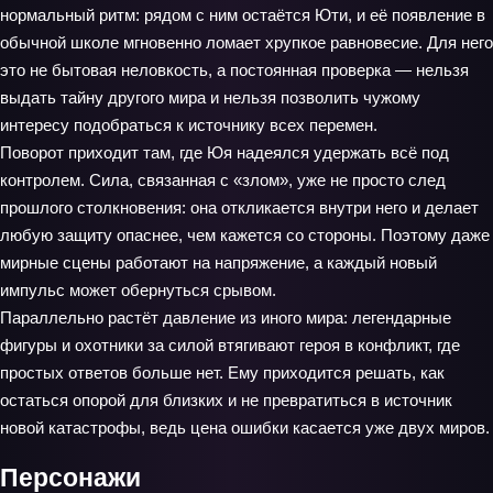
нормальный ритм: рядом с ним остаётся Юти, и её появление в
обычной школе мгновенно ломает хрупкое равновесие. Для него
это не бытовая неловкость, а постоянная проверка — нельзя
выдать тайну другого мира и нельзя позволить чужому
интересу подобраться к источнику всех перемен.
Поворот приходит там, где Юя надеялся удержать всё под
контролем. Сила, связанная с «злом», уже не просто след
прошлого столкновения: она откликается внутри него и делает
любую защиту опаснее, чем кажется со стороны. Поэтому даже
мирные сцены работают на напряжение, а каждый новый
импульс может обернуться срывом.
Параллельно растёт давление из иного мира: легендарные
фигуры и охотники за силой втягивают героя в конфликт, где
простых ответов больше нет. Ему приходится решать, как
остаться опорой для близких и не превратиться в источник
новой катастрофы, ведь цена ошибки касается уже двух миров.
Персонажи