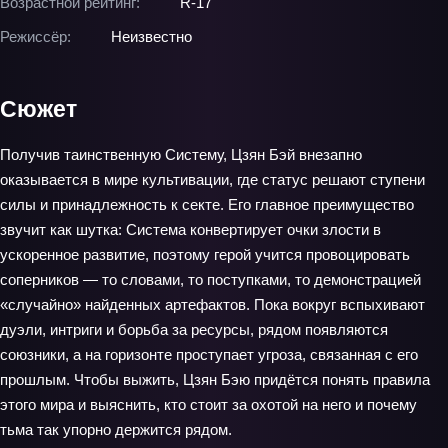
Возрастной рейтинг:
R-17
Режиссёр:
Неизвестно
Сюжет
Получив таинственную Систему, Цзян Бэй внезапно
оказывается в мире культивации, где статус решают ступени
силы и принадлежность к секте. Его главное преимущество
звучит как шутка: Система конвертирует очки злости в
ускоренное развитие, поэтому герой учится провоцировать
соперников — то словами, то поступками, то демонстрацией
«случайно» найденных артефактов. Пока вокруг вспыхивают
дуэли, интриги и борьба за ресурсы, рядом появляются
союзники, а на горизонте проступает угроза, связанная с его
прошлым. Чтобы выжить, Цзян Бэю придётся понять правила
этого мира и выяснить, кто стоит за охотой на него и почему
тьма так упорно держится рядом.