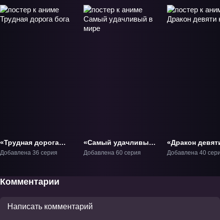
«Трудная дорога
«Самый удачливый
«Дракон девят
бога» ТВ-1
в мире» ТВ-1
небес» ТВ-1
Добавлена 36 серия
Добавлена 60 серия
Добавлена 40 сер
Комментарии