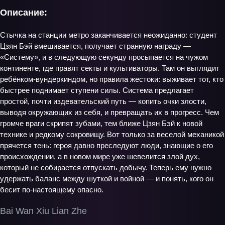
Описание:
Стычка на станции метро заканчивается неожиданно: студент
Цзян Бэй вмешивается, получает странную награду —
«Систему», и в следующую секунду просыпается на чужом
континенте, где правят секты и культиваторы. Там он выглядит
ребёнком-вундеркиндом, но правила жестоки: выживает тот, кто
быстрее поднимает ступени силы. Система предлагает
простой, почти издевательский путь — копить очки злости,
выводя окружающих из себя, и превращать их в прогресс. Чем
громче враги скрипят зубами, тем ближе Цзян Бэй к новой
технике и редкому сокровищу. Вот только за веселой механикой
прячется тень: героя давно преследуют люди, знающие о его
происхождении, а в новом мире уже шевелится злой дух,
который не собирается отпускать добычу. Теперь ему нужно
удержать баланс между шуткой и войной — и понять, кого он
бесит по-настоящему опасно.
Bai Wan Xiu Lian Zhe