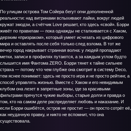
По улицам острова Том Сойера бегут огни дополненной
реальности: над витринами вспыхивают лайки, вокруг людей
кружат эмодзи, а счётчик Love решает, кто здесь «свой». Бэрри
живёт по правилам — пока однажды не сталкивается с Хаком,
дерзким «призраком», который умеет исчезать из цифрового
мира и оставлять после себя только след взлома. В тот же
вечер город накрывает странная волна: у людей пропадают
метки, записи в профилях путаются, а за каждым углом будто
слышится имя Фантома ZERO. Бэрри тянет к тайне сильнее
страха — потому что чем глубже она смотрит в систему Deco,
тем яснее понимает: здесь не просто игра и не просто рейтинг, а
способ управлять жизнью. Вместе с Хаком и его невидимым
клубом она лезет в запретные зоны, где за красивыми
фильтрами прячутся чужие выборы, старые долги и правда о
том, кто на самом деле распределяет любовь и наказание. И
если Бэрри ошибётся, остров не простит — он просто сотрёт её,
как неудачную правку, и никто не вспомнит, что она
существовала.