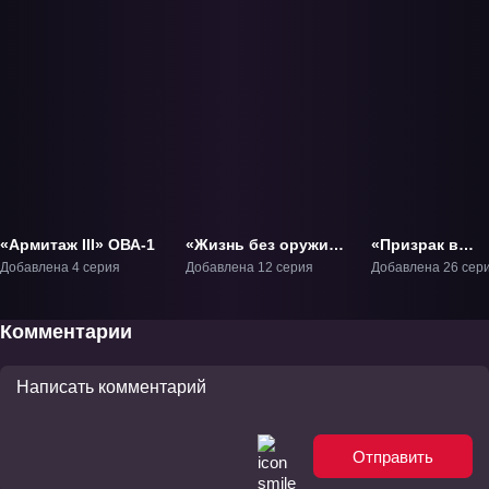
«Армитаж III» ОВА-1
«Жизнь без оружия»
«Призрак в
ТВ-1
доспехах: Син
Добавлена 4 серия
Добавлена 12 серия
Добавлена 26 сер
одиночки» ТВ-
Комментарии
Отправить