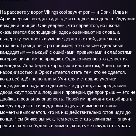
На рассвете у ворот Vikingskool звучит рог — и Эрик, Илва и
Арни впервые заходят туда, где из подростков делают будущих
вождей и бойцов. Они уверены, что справятся, но школа
оказывается беспощадной: здесь оценивают не слова, а
выдержку, смелость и умение держать строй, даже когда
страшно. Троица быстро понимает, что они «не идеальные
кандидаты» — каждый с ошибками, привычками и слабостями,
которые викингам не прощают. Однако именно это делает их
командой: Илва берёт скоростью и инстинктом, Арни спасает
находчивостью, а Эрик пытается стать тем, кто не сдаётся,
когда всё идёт не по плану. Учителя и старшие ученики
подкидывают задания одно жестче другого, а за пределами
двора ждут тролли, ловушки и проверки, где проигрыш — это не
двойка, а реальная опасность. Порой им приходится выбирать
между гордостью и поддержкой друга, и именно в такие
моменты выясняется, кто из них действительно готов идти до
конца. Чем ближе выпуск, тем яснее: стать викингом — значит
решить, кем ты будешь в момент, когда уже некуда отступать.