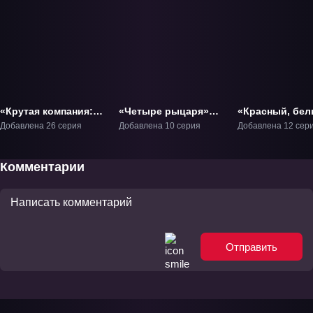
«Крутая компания:
«Четыре рыцаря»
«Красный, бел
Арадские
ТВ-1
чёрный, жёлты
Добавлена 26 серия
Добавлена 10 серия
Добавлена 12 сер
приключения» ТВ-1
Ледяная импер
ТВ-1
Комментарии
Отправить