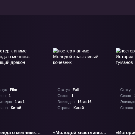
атус:
Film
Статус:
Full
Статус:
зон:
1
Сезон:
1
Сезон:
изодов:
1 из 1
Эпизодов:
16 из 16
Эпизодо
рана:
Китай
Страна:
Китай
Страна:
енда о мечнике:
«Молодой хвастливый
«Истори