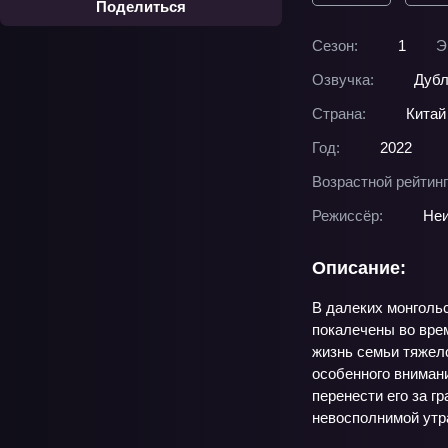
Поделиться
Сезон:
1
Э
Озвучка:
Дубл
Страна:
Китай
Год:
2022
Возрастной рейтинг
Режиссёр:
Неи
Описание:
В далеких монголь
покалечены во вре
жизнь семьи тяжел
особенного внимани
перенести его за г
невосполнимой утра