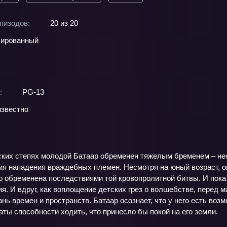
пизодов:
20 из 20
ированный
:
PG-13
звестно
ских степях молодой Батаар обременен тяжелым бременем – не
мя нападения враждебных племен. Несмотря на юный возраст, о
о обременена последствиями той кровопролитной битвы. И пока
я. И вдруг, как воплощение детских грез о волшебстве, перед 
рань времен и пространств. Батаар осознает, что у него есть во
ты способности ходить, что принесло бы покой на его земли.