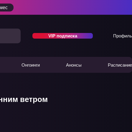
/мес
VIP подписка
Профиль
Онгоинги
Анонсы
Расписание
нним ветром