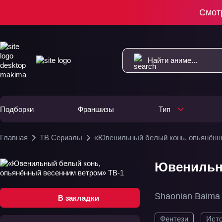
Смот
Подборки
Франшизы
Тип
Главная
ТВ Сериалы
«Ювенильный белый конь, опьянённ
Ювенильн
Shaonian Baima
В закладки
Фентези
Ист