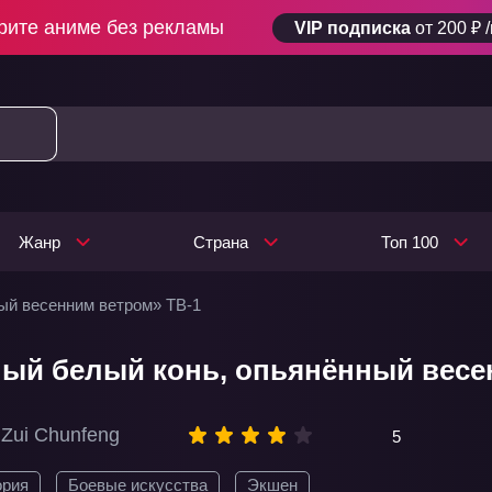
рите аниме без рекламы
VIP подписка
от 200 ₽ 
Жанр
Страна
Топ 100
ый весенним ветром» ТВ-1
ый белый конь, опьянённый весе
 Zui Chunfeng
5
ория
Боевые искусства
Экшен