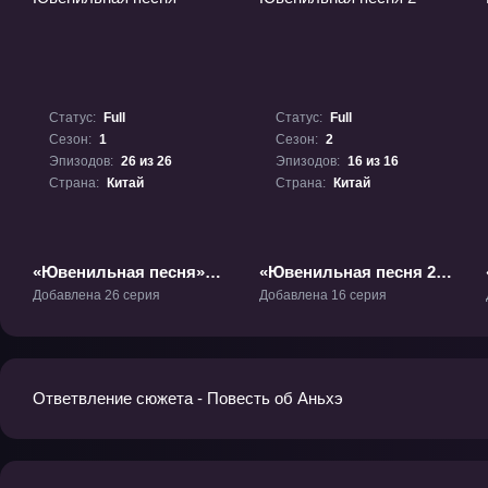
Статус:
Full
Статус:
Full
Сезон:
1
Сезон:
2
Эпизодов:
26 из 26
Эпизодов:
16 из 16
Страна:
Китай
Страна:
Китай
«Ювенильная песня»
«Ювенильная песня 2»
ТВ-1
ТВ-2
Добавлена 26 серия
Добавлена 16 серия
Ответвление сюжета - Повесть об Аньхэ