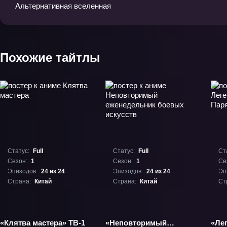
Альтернативная вселенная
Похожие тайтлы
Статус:
Full
Статус:
Full
Ст
Сезон:
1
Сезон:
1
Се
Эпизодов:
24 из 24
Эпизодов:
24 из 24
Эп
Страна:
Китай
Страна:
Китай
Ст
«Клятва мастера» ТВ-1
«Неповторимый
«Лег