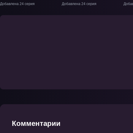
еженедельник боевых
Пар
Добавлена 24 серия
Добавлена 24 серия
Доба
искусств» ТВ-1
Фил
Комментарии