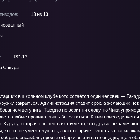
пизодов:
13 из 13
ированный
ия
:
PG-13
ю Сакура
тарших в школьном клубе кото остаётся один человек — Такэдз
кружку закрыться. Администрация ставит срок, а желающих нет,
ованием вступить. Такэдзо не верит ни слову, но Чика упрямо д
терпеть любые правила, лишь бы остаться. К ним присоединяет
о Курусу, которая слышит в их шуме то, что другие не замечаю
ы, кто-то не умеет слушать, а кто-то прячет злость за насмешк
 собрать ансамбль, пройти отбор и выйти на площадку, где лю