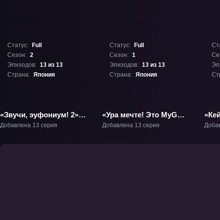
Статус:
Full
Статус:
Full
Ст
Сезон:
2
Сезон:
1
Се
Эпизодов:
13 из 13
Эпизодов:
13 из 13
Эп
Страна:
Япония
Страна:
Япония
Ст
«Звучи, эуфониум! 2»
«Ура мечте! Это MyGO!»
«Кей
ТВ-2
ТВ-1
Добавлена 13 серия
Добавлена 13 серия
Доба