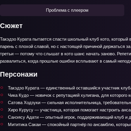
Проблема с плеером
Сюжет
Такэдзо Курата пытается спасти школьный клуб кото, который в
парень с плохой славой, но с настоящей причиной держаться за
третьи — потому что слышат в кото шанс начать заново. Репет
развалиться, когда прошлые ошибки всплывают в самый непод
Персонажи
Такэдзо Курата — единственный оставшийся участник клуба
Чика Кудо — новичок с репутацией хулигана, для которого к
Сатова Ходзуки — сильная исполнительница, требовательна
Хиро Курусу — участница, которая помогает настроить анса
Санэясу Адати — опытный игрок, поддерживающий клуб и д
Мититика Сакаи — спокойный партнёр по ансамблю, который