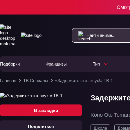
Смот
Подборки
Франшизы
Тип
Главная
ТВ Сериалы
«Задержите этот звук!» ТВ-1
Задержите 
В закладки
Kono Oto Tomar
Поделиться
Школа
Драм