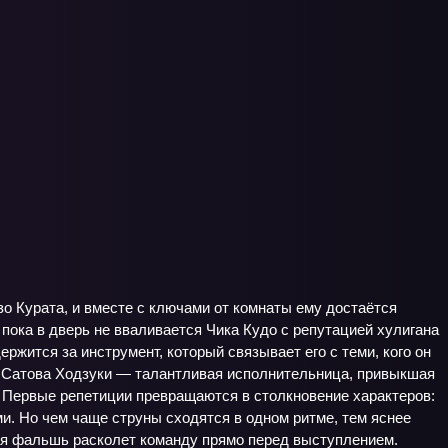
о Курата, и вместе с ключами от комнаты ему достаётся
 пока в дверь не вваливается Чика Кудо с репутацией хулигана
ержится за инструмент, который связывает его с теми, кого он
ся Сатова Ходзуки — талантливая исполнительница, привыкшая
т. Первые репетиции превращаются в столкновение характеров:
ами. Но чем чаще струны сходятся в одном ритме, тем яснее
бая фальшь расколет команду прямо перед выступлением.