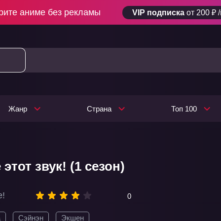
рите аниме без рекламы
VIP подписка
от 200 ₽ 
Жанр
Страна
Топ 100
этот звук! (1 сезон)
e!
0
а
Сэйнэн
Экшен