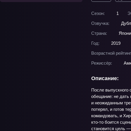
Сезон:
1
Э
Озвучка:
Дубл
Страна:
Япон
Год:
2019
Возрастной рейтинг
Режиссёр:
Ам
Описание:
После выпускного с
обещание: не дать 
и неожиданным треб
потерял, и готов 
командовать, и Хир
кто-то боится сцен
становится цель —