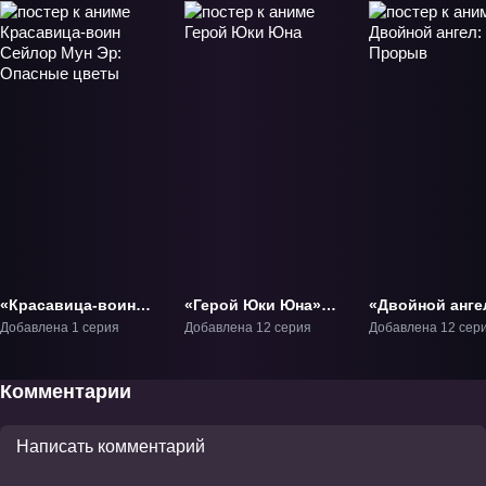
«Красавица-воин
«Герой Юки Юна»
«Двойной анге
Сейлор Мун Эр:
ТВ-1
Прорыв» ТВ-2
Добавлена 1 серия
Добавлена 12 серия
Добавлена 12 сер
Опасные цветы»
Фильм-1
Комментарии