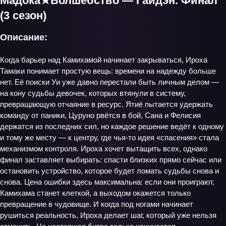
Мадока★Волшебство — Гайдэн. Финал
(3 сезон)
Описание:
Когда барьер над Камихамой начинает закрываться, Ироха
Тамаки понимает простую вещь: времени на надежду больше
нет. Её поиски Уи уже давно перестали быть личным делом —
на кону судьбы девочек, которых втянули в систему,
превращающую отчаяние в ресурс. Ятиё пытается удержать
команду от паники, Цуруно рвётся в бой, Сана и Фелисия
держатся из последних сил, но каждое решение ведёт к одному
и тому же месту — к центру, где чья-то идея «спасения» стала
механизмом контроля. Ироха хочет вытащить всех, однако
финал заставляет выбирать: спасти близких прямо сейчас или
остановить устройство, которое будет ломать судьбы снова и
снова. Цена ошибки здесь максимальна: если они проиграют,
Камихама станет клеткой, а выходом окажется только
превращение в чудовище. И когда под ногами начинает
рушиться реальность, Ироха делает шаг, который уже нельзя