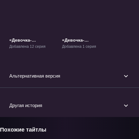
«Девочка-
«Девочка-
волшебница Мадока
волшебница Мадока
Добавлена 12 серия
Добавлена 1 серия
Волшебство» ТВ-1
Волшебный фильм
3: История
восстания» Фильм-3
Альтернативная версия
Другая история
Похожие тайтлы