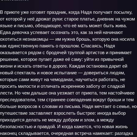
В приюте уже готовят праздник, когда Надя получает посылку,
от которой у неё дрожат руки: старое платье, дневник на чужом
языке и письмо, обещающее, что её мать может быть жива.
Едва девочка успевает осознать это, как за ней начинают
охотиться незнакомцы — им нужна брошь, которую она носила
как единственную память о прошлом. Спасаясь, Надя
оказывается рядом с бродячей труппой артистов и принимает
решение, которое пугает даже её саму: уйти из привычной
жизни и искать ответы в дороге. Каждая остановка дарит ей
новый спектакль и новое испытание — довериться людям,
которые сами живут на чемоданах, научиться работать, не
просить милости и отличать искреннюю заботу от сладкой
лести. Но чем дальше она уезжает от приюта, тем настойчивее
преследователи, тем страннее совпадения вокруг броши и тем
больше вопросов к словам из письма. Надя мечтает о семье, но
путешествие заставляет взрослеть быстрее: иногда выбор
приходится делать не между добром и злом, а между
безопасностью и правдой. И когда кажется, что новая жизнь
наконец складывается, очередная встреча намекает: разгадка