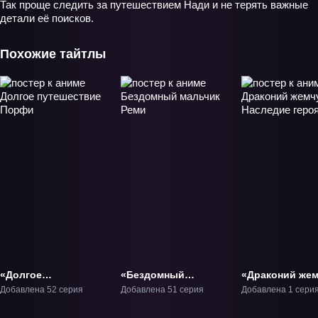
Так проще следить за путешествием Нади и не терять важные
детали её поисков.
Похожие тайтлы
«Долгое
«Бездомный
«Драконий жем
путешествие
мальчик Реми» ТВ-1
БП: Наследие 
Добавлена 52 серия
Добавлена 51 серия
Добавлена 1 сери
Порфи» ТВ-1
ОВА-1