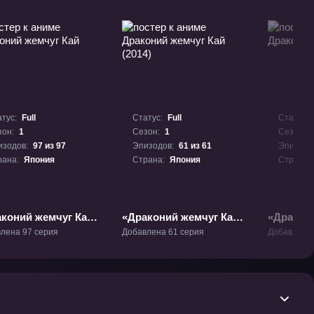
тус:
Full
Статус:
Full
Статус:
зон:
1
Сезон:
1
Сезон:
изодов:
97 из 97
Эпизодов:
61 из 61
Эпизодо
рана:
Япония
Страна:
Япония
Страна:
коний жемчуг Кай»
«Драконий жемчуг Кай
«Дракон
(2014)» ТВ-1
Супер» Т
лена 97 серия
Добавлена 61 серия
Добавлена 