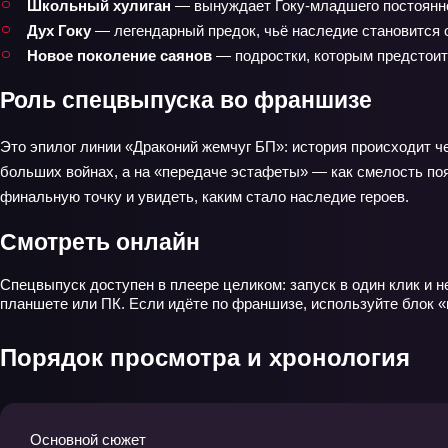
Школьный хулиган
— вынуждает Гоку-младшего постоянно 
Дух Гоку
— легендарный предок, чьё наследие становится 
Новое поколение саянов
— подростки, которым предстоит
Роль спецвыпуска во франшизе
Это эпилог линии «Драконий жемчуг БП»: история происходит че
больших войнах, а на «передаче эстафеты» — как смелость поя
финальную точку и увидеть, каким стало наследие героев.
Смотреть онлайн
Спецвыпуск доступен в плеере целиком: запуск в один клик и н
планшете или ПК. Если идёте по франшизе, используйте блок «в
Порядок просмотра и хронология
Основной сюжет