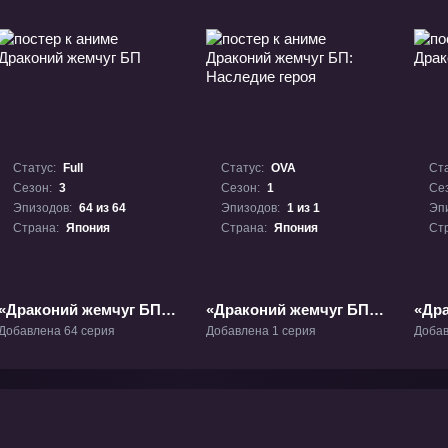
Статус:
Full
Статус:
OVA
Ста
Сезон:
3
Сезон:
1
Се
Эпизодов:
64 из 64
Эпизодов:
1 из 1
Эп
Страна:
Япония
Страна:
Япония
Ст
«Драконий жемчуг БП»
«Драконий жемчуг БП:
«Дра
ТВ-3
Наследие героя» ОВА-1
ТВ-1
Добавлена 64 серия
Добавлена 1 серия
Добав