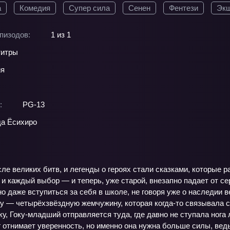
а
Комедия
Супер сила
Сенен
Фентези
Эк
пизодов:
1 из 1
титры
ия
:
PG-13
а Ёсихиро
ле великих битв, и легенды о героях стали сказками, которые р
и каждый выбор — и теперь, уже старой, внезапно падает от се
о даже вступиться за себя в школе, не говоря уже о наследии ве
 — четырёхзвёздную жемчужину, которая когда-то связывала се
у, Гоку-младший отправляется туда, где давно не ступала нога
 отнимает уверенность, но именно она нужна больше силы, ведь