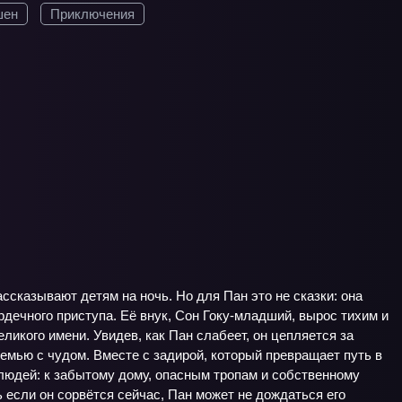
шен
Приключения
ассказывают детям на ночь. Но для Пан это не сказки: она
рдечного приступа. Её внук, Сон Гоку-младший, вырос тихим и
ликого имени. Увидев, как Пан слабеет, он цепляется за
мью с чудом. Вместе с задирой, который превращает путь в
 людей: к забытому дому, опасным тропам и собственному
 если он сорвётся сейчас, Пан может не дождаться его