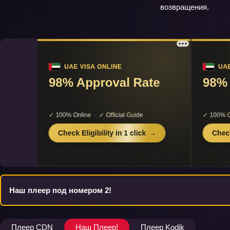
возвращения.
Наш плеер под номером 2!
Плеер CDN
Наш Плеер!
Плеер Kodik