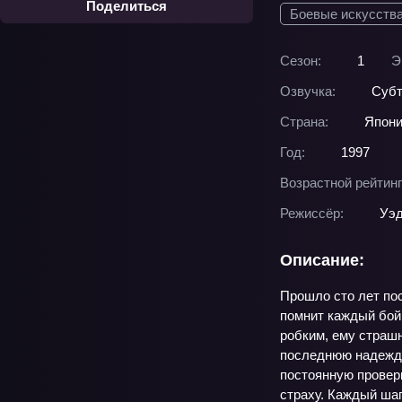
Поделиться
Боевые искусств
Сезон:
1
Э
Озвучка:
Суб
Страна:
Япон
Год:
1997
Возрастной рейтинг
Режиссёр:
Уэд
Описание:
Прошло сто лет пос
помнит каждый бой 
робким, ему страшн
последнюю надежду
постоянную проверк
страху. Каждый шаг