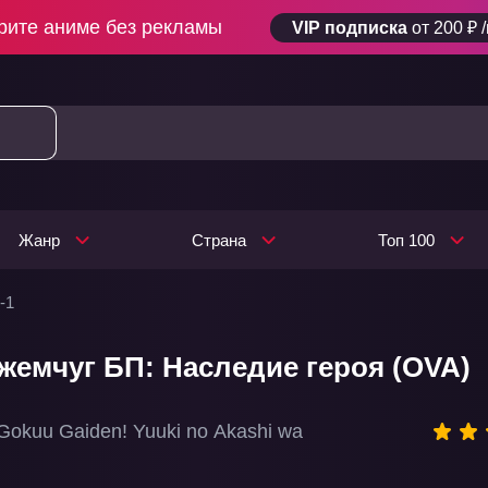
рите аниме без рекламы
VIP подписка
от 200 ₽ 
Жанр
Страна
Топ 100
-1
жемчуг БП: Наследие героя (OVA)
 Gokuu Gaiden! Yuuki no Akashi wa