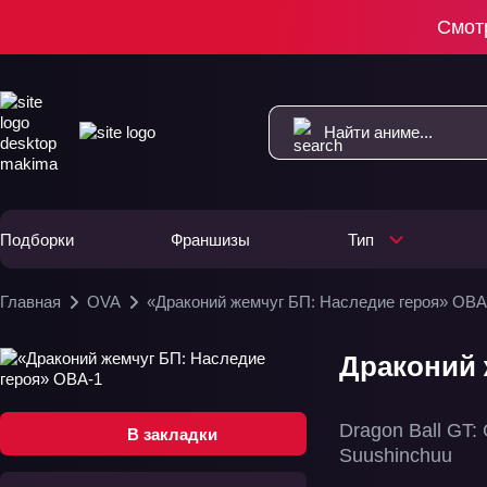
Смот
Подборки
Франшизы
Тип
Главная
OVA
«Драконий жемчуг БП: Наследие героя» ОВА
Драконий 
Dragon Ball GT:
В закладки
Suushinchuu